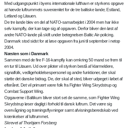
Med udgangspunkt i byens internationale lufthavn er styrkens opgave
at hævde luftrummets suverænitet for de tre baltiske lande; Estland,
Letland og Litauen.
De tre lande blev en del af NATO-samarbejdet i 2004 men har ikke
selv kampfly, der kan tage sig af opgaven. Derfor bliver den løst af
andre NATO-lande på skift under betegnelsen Baltic Air-policing.
Danmark stod sidst for at løse opgaven fra juni til september i netop
2004.
Næsten som i Danmark
Sammen med de fire F-16-kampfly kan omkring 50 mand se frem til
en tur til Litauen. Ud over piloter vil styrken bestå af klarmeldere,
signalfolk, vedligeholdelsespersonel og andre funktioner, der skal
støtte det danske bidrag. De, der skal af sted, bliver udpeget i løbet af
efteråret. Det vil primært være folk fra Fighter Wing Skrydstrup og
Combat Support Wing.
Opgaverne i Baltikum bliver stort set de samme, som Fighter Wing
Skrydstrup løser dagligt i forhold til dansk luftrum. Det være sig
overvågning og træningsflyvninger samt afvisningsberedskab ved
krænkelser af luftrummet.
Skrevet af Thorbjørn Forsberg