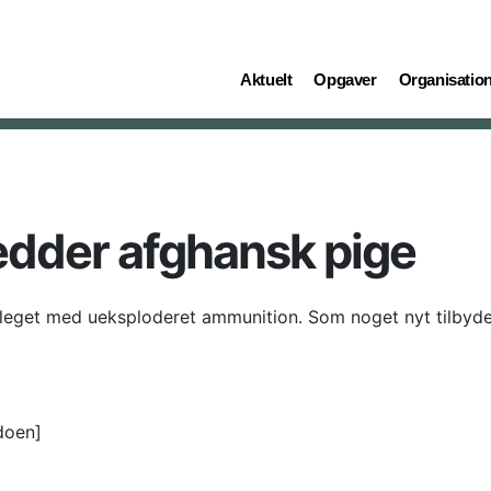
(current)
(current)
(current)
Aktuelt
Opgaver
Organisatio
edder afghansk pige
 leget med ueksploderet ammunition. Som noget nyt tilbyde
doen]