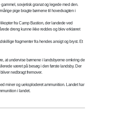
– gammel, sovjetisk granat og legede med den.
mårige pige bragte børnene til hovedvagten i
likopter fra Camp Bastion, der landede ved
 sårede dreng kunne ikke reddes og blev erklæret
dskillige fragmenter fra hendes ansigt og bryst. Et
ære, at undervise børnene i landsbyerne omkring de
llerede været på besøg i den første landsby. Der
bliver nedbragt fremover.
 med miner og ueksploderet ammunition. Landet har
mmunition i landet.