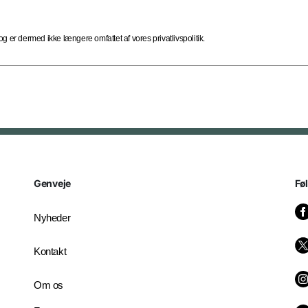
 er dermed ikke længere omfattet af vores privatlivspolitik.
Genveje
Fø
Nyheder
Kontakt
Om os