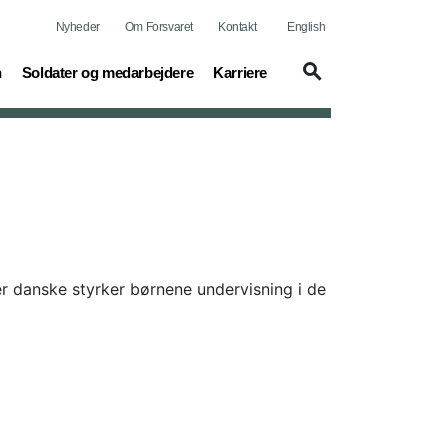
Nyheder
Om Forsvaret
Kontakt
English
(current)
(current)
n
Soldater og medarbejdere
Karriere
r danske styrker børnene undervisning i de