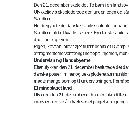
Den 21. december skete det. To børn i en landsby
Ulykkeligvis eksploderede den under legen og såre
Sandford.
Her begyndte de danske sanitetssoldater behandli
Sandford blot et kvarter senere. En dansk sanitets
død i helikopteren.
Pigen, Zavfiah, blev fløjet til felthospitalet i Ca
af fragmenterne var trængt helt op til hjernen, me
Undervisning i landsbyerne
Efter ulykken den 21. december besluttede det dan
danske poster i miner og ueksploderet ammunition.
mødte mange børn op til undervisningen. Forhåbent
Et mineplaget land
Ulykken den 21. december er bare en blandt flere 
i næsten tredive år i træk været plaget af krige og