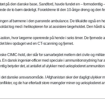
 tæt på den danske base, Sandford, havde fundet en – formodentlig 
de de to børn dødeligt. Forældrene til den 10-årige dreng og den fe
ngen af børnene i den pansrede ambulance. De tilkaldte også en he
soldat tog med i helikopteren for at assistere lægeholdet. Den hårdt
mp Bastion, hvor lægerne opererede på hende i seks timer. De fjernede a
n det blev opdaget ved en CT-scanning og fjernet.
ske CIMIC-hold, der står for samarbejdet mellem det civile og milit
 En dansk ingeniør-officer med speciale i ammunitionsrydning har a
lig betyder det, at antallet af ulykker med ueksploderet ammunition 
i det danske ansvarsområde. I Afghanistan sker der dagligt ulykker
 konflikter, og de har efterladt store mængder miner og ueksploderet a