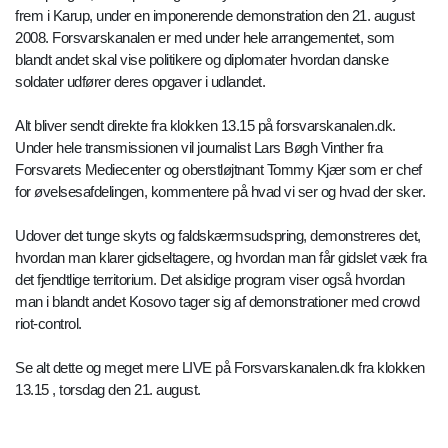
frem i Karup, under en imponerende demonstration den 21. august
2008. Forsvarskanalen er med under hele arrangementet, som
blandt andet skal vise politikere og diplomater hvordan danske
soldater udfører deres opgaver i udlandet.
Alt bliver sendt direkte fra klokken 13.15 på forsvarskanalen.dk.
Under hele transmissionen vil journalist Lars Bøgh Vinther fra
Forsvarets Mediecenter og oberstløjtnant Tommy Kjær som er chef
for øvelsesafdelingen, kommentere på hvad vi ser og hvad der sker.
Udover det tunge skyts og faldskærmsudspring, demonstreres det,
hvordan man klarer gidseltagere, og hvordan man får gidslet væk fra
det fjendtlige territorium. Det alsidige program viser også hvordan
man i blandt andet Kosovo tager sig af demonstrationer med crowd
riot-control.
Se alt dette og meget mere LIVE på Forsvarskanalen.dk fra klokken
13.15 , torsdag den 21. august.