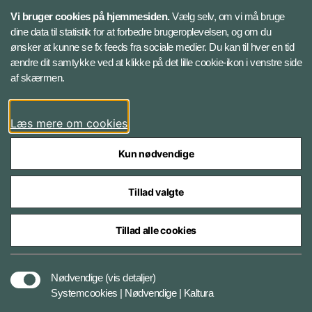
Vi bruger cookies på hjemmesiden.
Vælg selv, om vi må bruge
Instagram
dine data til statistik for at forbedre brugeroplevelsen, og om du
ønsker at kunne se fx feeds fra sociale medier. Du kan til hver en tid
ændre dit samtykke ved at klikke på det lille cookie-ikon i venstre side
Bluesky
af skærmen.
LinkedIn
Læs mere om cookies
Kun nødvendige
Tillad valgte
Styrelser og myndigheder under Forsvarsministeriet
Tillad alle cookies
Databeskyttelse og ansvar
Nødvendige
(vis detaljer)
Systemcookies | Nødvendige | Kaltura
Cookiepolitik