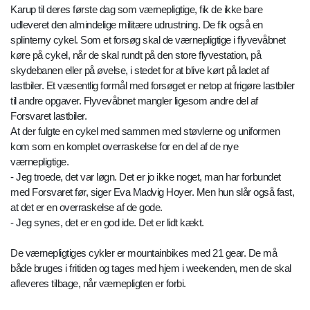
Karup til deres første dag som værnepligtige, fik de ikke bare
udleveret den almindelige militære udrustning. De fik også en
splinterny cykel. Som et forsøg skal de værnepligtige i flyvevåbnet
køre på cykel, når de skal rundt på den store flyvestation, på
skydebanen eller på øvelse, i stedet for at blive kørt på ladet af
lastbiler. Et væsentlig formål med forsøget er netop at frigøre lastbiler
til andre opgaver. Flyvevåbnet mangler ligesom andre del af
Forsvaret lastbiler.
At der fulgte en cykel med sammen med støvlerne og uniformen
kom som en komplet overraskelse for en del af de nye
værnepligtige.
- Jeg troede, det var løgn. Det er jo ikke noget, man har forbundet
med Forsvaret før, siger Eva Madvig Hoyer. Men hun slår også fast,
at det er en overraskelse af de gode.
- Jeg synes, det er en god ide. Det er lidt kækt.
De værnepligtiges cykler er mountainbikes med 21 gear. De må
både bruges i fritiden og tages med hjem i weekenden, men de skal
afleveres tilbage, når værnepligten er forbi.