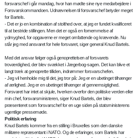
forsvarschef i går mandag, hvor han mødte sine nye medarbejdere i
Forsvarskommandoen. Udnævnelsen til forsvarschef betyder meget
for Bartels.
- Det er jo en kombination af stolthed over, at jeg er fundet kvalificeret
til at bestride stillingen. Men det er også en fornemmelse af
ydmyghed, for opgaverne er meget omfattende og krævende. Nu
står jeg med ansvaret for hele forsvaret, siger general Knud Bartels.
Med det ansvar følger også genoprettelsen af forsvarets
troværdighed, der blev svækket i Jægerbog-sagen. Det kan blive et
langt træk at genoprette tilliden, indrømmer forsvarschefen.
- Jeg vil henholde mig til det, jeg tror på: Jeg er en ubetinget tilhænger
af ærlighed. Jeg er en ubetinget tilhænger af gennemsigtighed.
Forsvaret har intet at skjule, hverken overfor den politiske verden eller
min chef, forsvarsministeren, siger Knud Bartels, der blev
præsenteret som forsvarschef for en uge siden på statsministerens
ugentlige pressemøde.
Politisk erfaring
Knud Bartels kommer fra en stilling i Bruxelles som den danske
militære repræsentant i NATO. Og de erfaringer, som Bartels har