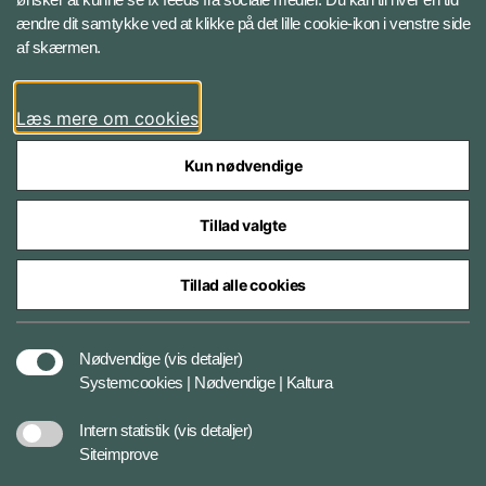
ændre dit samtykke ved at klikke på det lille cookie-ikon i venstre side
Bluesky
af skærmen.
LinkedIn
Læs mere om cookies
Kun nødvendige
Tillad valgte
Styrelser og myndigheder under Forsvarsministeriet
Tillad alle cookies
Databeskyttelse og ansvar
Nødvendige
(vis detaljer)
Systemcookies | Nødvendige | Kaltura
Cookiepolitik
Intern statistik
(vis detaljer)
Siteimprove
Tilgængelighedserklæring