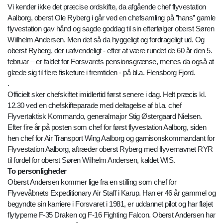
Vi kender ikke det præcise ordskifte, da afgående chef flyvestation
Aalborg, oberst Ole Ryberg i går ved en chefsamling på ”hans” gamle
flyvestation gav hånd og sagde goddag til sin efterfølger oberst Søren
Wiilhelm Andersen. Men det så da hyggeligt og fordrageligt ud. Og
oberst Ryberg, der uafvendeligt - efter at være rundet de 60 år den 5.
februar – er faldet for Forsvarets pensionsgrænse, menes da også at
glæde sig til flere fisketure i fremtiden - på bl.a. Flensborg Fjord.
.
Officielt sker chefskiftet imidlertid først senere i dag. Helt præcis kl.
12.30 ved en chefskifteparade med deltagelse af bl.a. chef
Flyvertaktisk Kommando, generalmajor Stig Østergaard Nielsen.
Efter fire år på posten som chef for først flyvestation Aalborg, siden
hen chef for Air Transport Wing Aalborg og garnisonskommandant for
Flyvestation Aalborg, aftræder oberst Ryberg med flyvernavnet RYR
til fordel for oberst Søren Wilhelm Andersen, kaldet WIS.
To personligheder
Oberst Andersen kommer lige fra en stilling som chef for
Flyvevåbnets Expeditionary Air Staff i Karup. Han er 46 år gammel og
begyndte sin karriere i Forsvaret i 1981, er uddannet pilot og har fløjet
flytyperne F-35 Draken og F-16 Fighting Falcon. Oberst Andersen har