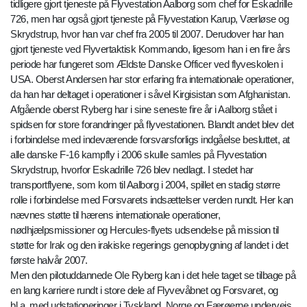
tidligere gjort tjeneste på Flyvestation Aalborg som chef for Eskadrille
726, men har også gjort tjeneste på Flyvestation Karup, Værløse og
Skrydstrup, hvor han var chef fra 2005 til 2007. Derudover har han
gjort tjeneste ved Flyvertaktisk Kommando, ligesom han i en fire års
periode har fungeret som Ældste Danske Officer ved flyveskolen i
USA. Oberst Andersen har stor erfaring fra internationale operationer,
da han har deltaget i operationer i såvel Kirgisistan som Afghanistan.
Afgående oberst Ryberg har i sine seneste fire år i Aalborg stået i
spidsen for store forandringer på flyvestationen. Blandt andet blev det
i forbindelse med indeværende forsvarsforligs indgåelse besluttet, at
alle danske F-16 kampfly i 2006 skulle samles på Flyvestation
Skrydstrup, hvorfor Eskadrille 726 blev nedlagt. I stedet har
transportflyene, som kom til Aalborg i 2004, spillet en stadig større
rolle i forbindelse med Forsvarets indsættelser verden rundt. Her kan
nævnes støtte til hærens internationale operationer,
nødhjælpsmissioner og Hercules-flyets udsendelse på mission til
støtte for Irak og den irakiske regerings genopbygning af landet i det
første halvår 2007.
Men den pilotuddannede Ole Ryberg kan i det hele taget se tilbage på
en lang karriere rundt i store dele af Flyvevåbnet og Forsvaret, og
bl.a. med udstationeringer i Tyskland, Norge og Færøerne undervejs.