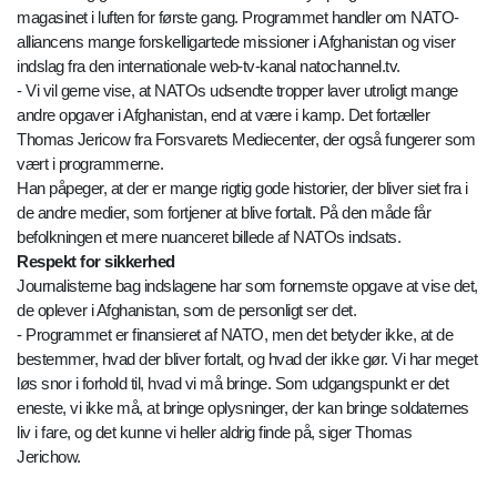
magasinet i luften for første gang. Programmet handler om NATO-
alliancens mange forskelligartede missioner i Afghanistan og viser
indslag fra den internationale web-tv-kanal natochannel.tv.
- Vi vil gerne vise, at NATOs udsendte tropper laver utroligt mange
andre opgaver i Afghanistan, end at være i kamp. Det fortæller
Thomas Jericow fra Forsvarets Mediecenter, der også fungerer som
vært i programmerne.
Han påpeger, at der er mange rigtig gode historier, der bliver siet fra i
de andre medier, som fortjener at blive fortalt. På den måde får
befolkningen et mere nuanceret billede af NATOs indsats.
Respekt for sikkerhed
Journalisterne bag indslagene har som fornemste opgave at vise det,
de oplever i Afghanistan, som de personligt ser det.
- Programmet er finansieret af NATO, men det betyder ikke, at de
bestemmer, hvad der bliver fortalt, og hvad der ikke gør. Vi har meget
løs snor i forhold til, hvad vi må bringe. Som udgangspunkt er det
eneste, vi ikke må, at bringe oplysninger, der kan bringe soldaternes
liv i fare, og det kunne vi heller aldrig finde på, siger Thomas
Jerichow.