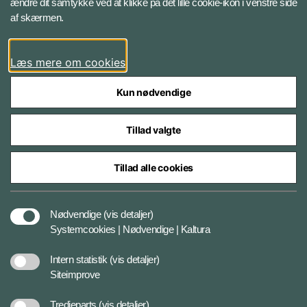
ændre dit samtykke ved at klikke på det lille cookie-ikon i venstre side
Bluesky
af skærmen.
LinkedIn
Læs mere om cookies
Kun nødvendige
Tillad valgte
Styrelser og myndigheder under Forsvarsministeriet
Tillad alle cookies
Databeskyttelse og ansvar
Nødvendige
(vis detaljer)
Systemcookies | Nødvendige | Kaltura
Cookiepolitik
Intern statistik
(vis detaljer)
Siteimprove
Tilgængelighedserklæring
Tredjeparts
(vis detaljer)