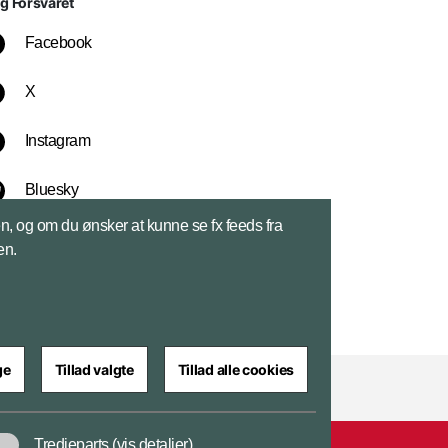
lg Forsvaret
Facebook
X
Instagram
Bluesky
sen, og om du ønsker at kunne se fx feeds fra
LinkedIn
en.
ge
Tillad valgte
Tillad alle cookies
Tredjeparts
(vis detaljer)