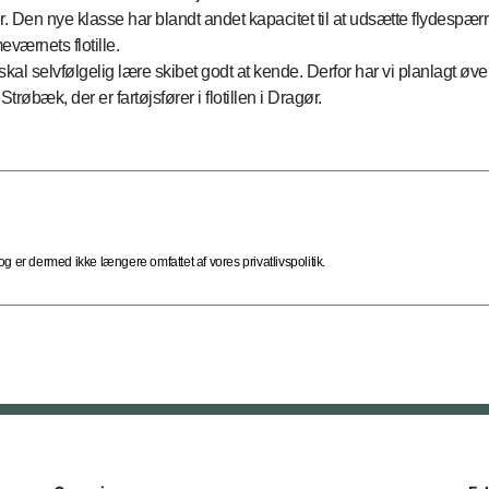
er. Den nye klasse har blandt andet kapacitet til at udsætte flydespær
værnets flotille.
kal selvfølgelig lære skibet godt at kende. Derfor har vi planlagt øv
øbæk, der er fartøjsfører i flotillen i Dragør.
 er dermed ikke længere omfattet af vores privatlivspolitik.