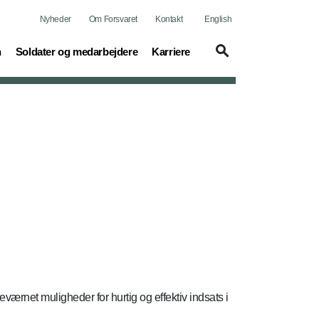
Nyheder
Om Forsvaret
Kontakt
English
(current)
(current)
n
Soldater og medarbejdere
Karriere
ærnet muligheder for hurtig og effektiv indsats i