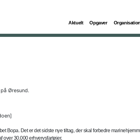
(current)
(current)
(current)
Aktuelt
Opgaver
Organisatio
 på Øresund.
doen]
Bopa. Det er det sidste nye tiltag, der skal forbedre marinehjemmev
f over 30.000 erhvervsfartøjer.