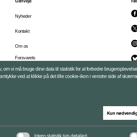
Genveje
Fø
Nyheder
Kontakt
Om os
Forsvarets
Whistleblowerordning
, om vi må bruge dine data til statistik for at forbedre brugeroplevel
English Edition
samtykke ved at klikke på det lille cookie-ikon i venstre side af skærm
Kun nødvendi
steriet
Intern statistik
(vis detaljer)