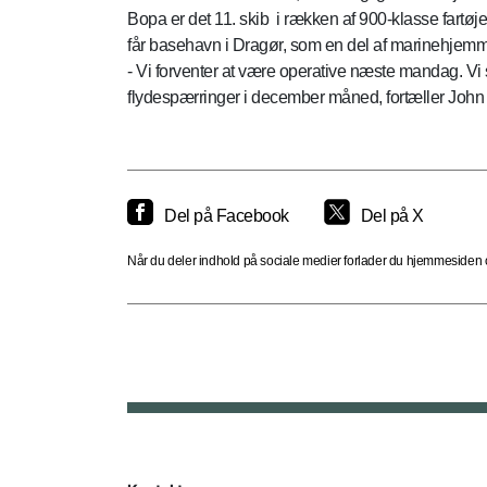
Bopa er det 11. skib i rækken af 900-klasse fartøj
får basehavn i Dragør, som en del af marinehjemme
- Vi forventer at være operative næste mandag. Vi s
flydespærringer i december måned, fortæller John Str
Del på Facebook
Del på X
Når du deler indhold på sociale medier forlader du hjemmesiden og