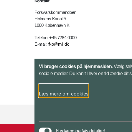
Kontakt
Forsvarskommandoen
Holmens Kanal 9
1060 København K
Telefon: +45 7284 0000
E-mail:
fko@mil.dk
Kontakt
Vi bruger cookies på hjemmesiden.
Vælg selv
sociale medier. Du kan til hver en tid ændre dit 
Læs mere om cookies
Styrelser og myndigheder under Forsvarsmini
Nødvendige
(vis detaljer)