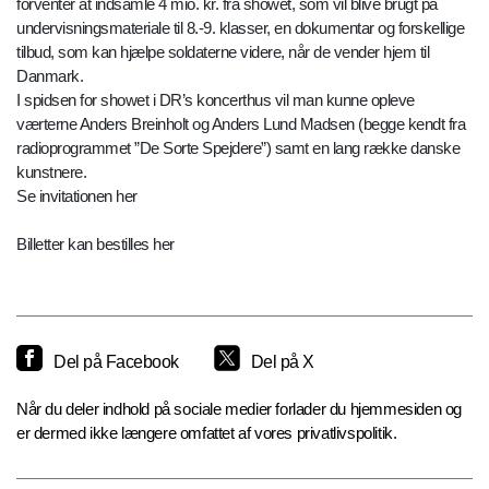
forventer at indsamle 4 mio. kr. fra showet, som vil blive brugt på
undervisningsmateriale til 8.-9. klasser, en dokumentar og forskellige
tilbud, som kan hjælpe soldaterne videre, når de vender hjem til
Danmark.
I spidsen for showet i DR’s koncerthus vil man kunne opleve
værterne Anders Breinholt og Anders Lund Madsen (begge kendt fra
radioprogrammet ”De Sorte Spejdere”) samt en lang række danske
kunstnere.
Se invitationen her
Billetter kan bestilles her
Del på Facebook
Del på X
Når du deler indhold på sociale medier forlader du hjemmesiden og
er dermed ikke længere omfattet af vores privatlivspolitik.