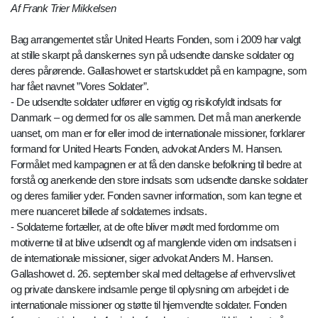
Af Frank Trier Mikkelsen
Bag arrangementet står United Hearts Fonden, som i 2009 har valgt
at stille skarpt på danskernes syn på udsendte danske soldater og
deres pårørende. Gallashowet er startskuddet på en kampagne, som
har fået navnet ”Vores Soldater”.
- De udsendte soldater udfører en vigtig og risikofyldt indsats for
Danmark – og dermed for os alle sammen. Det må man anerkende
uanset, om man er for eller imod de internationale missioner, forklarer
formand for United Hearts Fonden, advokat Anders M. Hansen.
Formålet med kampagnen er at få den danske befolkning til bedre at
forstå og anerkende den store indsats som udsendte danske soldater
og deres familier yder. Fonden savner information, som kan tegne et
mere nuanceret billede af soldaternes indsats.
- Soldaterne fortæller, at de ofte bliver mødt med fordomme om
motiverne til at blive udsendt og af manglende viden om indsatsen i
de internationale missioner, siger advokat Anders M. Hansen.
Gallashowet d. 26. september skal med deltagelse af erhvervslivet
og private danskere indsamle penge til oplysning om arbejdet i de
internationale missioner og støtte til hjemvendte soldater. Fonden