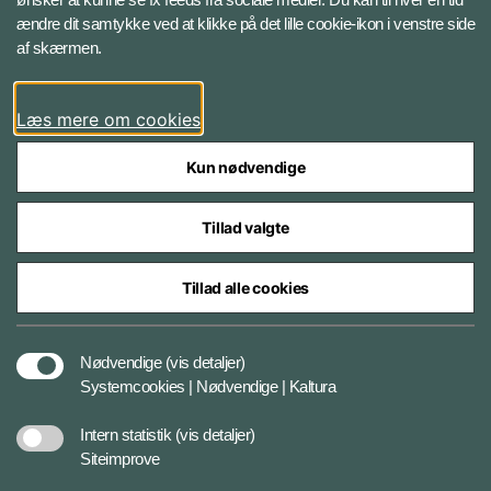
ændre dit samtykke ved at klikke på det lille cookie-ikon i venstre side
Bluesky
af skærmen.
LinkedIn
Læs mere om cookies
Kun nødvendige
Tillad valgte
Styrelser og myndigheder under Forsvarsministeriet
Tillad alle cookies
Databeskyttelse og ansvar
Nødvendige
(vis detaljer)
Systemcookies | Nødvendige | Kaltura
Cookiepolitik
Intern statistik
(vis detaljer)
Siteimprove
Tilgængelighedserklæring