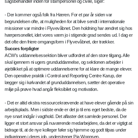
sagsbehandler inden for stampersonel og civile, siger:
- Der kommer også folk fra Hæren. For et par år siden var
begrundelsen ofte, at muligheden for at blive sendt i internationale
missioner var mindre i Flyvevåbnet. Den holdning har ændret sig hos
hærpersonellet, idet vores værn jo i stigende grad sendes ud. I dag er
det ofte den friere omgangsform i Flyvevåbnet, der trækker.
Succes forpligter
ACW’s uddannelsessektion bliver udfordret af den store tilgang. Alle
skal igennem ni ugers grunduddannelse, og sektionen arbejder i
øjeblikket på at optimere uddannelserne for at klare de mange elever.
Den operative praktik i Control and Reporting Centre Karup, der
lægger sig i kølvandet af grunduddannelsen, sætter det operative
miljø på prøve hvad angår fleksibilet og motivation.
- Det er altid ekstra ressourcekrævende at have elever gående på sin
arbejdsplads. Men i sidste ende er det jo til ens eget bedste, da de
nye snart indgår i vagthold. Det aflaster det samlede personel. Der
ligger et stort ansvar på nuværende medarbejdere, da det er vigtigt at
bidrage til, at de nye kolleger føler sig hjemme og godt tilpas under
indkøringen i deres job, understreger Pia Wognsen.