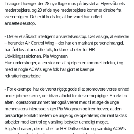
Til august hænger der 28 nye flagermus på brystet af Flyvevåbnets
medarbejdere, og 20 af de nye medarbejdere kommer direkte fra
værnepligten. Det er til trods for, at forsvaret har indført
ansættelsesstop.
- Det er et såkaldt ’intelligent’ ansættelsesstop. Det vil sige, at enheder
– herunder Air Control Wing – der har en markant personelmangel,
har fået lov at ansætte folk, forklarer chefen for HR
Udviklingssektionen, Pia Wognsen.
Hun understreger, at en stor del af hjælpen er kommet indefra, i og
med at nogle ACW’s egne folk har gjort et kæmpe
rekrutteringsarbejde.
- For eksempel har de været rigtigt gode til at promovere vores enhed
under jobmesserne, der bliver afholdt for de værnepligtige, En ekstra
aften i operationsrummet har også været med til at øge de unge
menneskers interesse, siger Pia Wognsen og fremhæver, at den
personlige kontakt mellem de unge og de operatører, der rent faktisk
arbejder med kontrol og varsling, betyder uendeligt meget.
Stig Andreasen, der er chef for HR Driftssektion og samtidig ACW’s