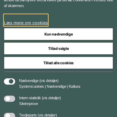
Bluesky
af skærmen.
LinkedIn
Læs mere om cookies
Kun nødvendige
Tillad valgte
Styrelser og myndigheder under Forsvarsministeriet
Tillad alle cookies
Databeskyttelse og ansvar
Nødvendige
(vis detaljer)
Systemcookies | Nødvendige | Kaltura
Cookiepolitik
Intern statistik
(vis detaljer)
Siteimprove
Tilgængelighedserklæring
Tredjeparts
(vis detaljer)