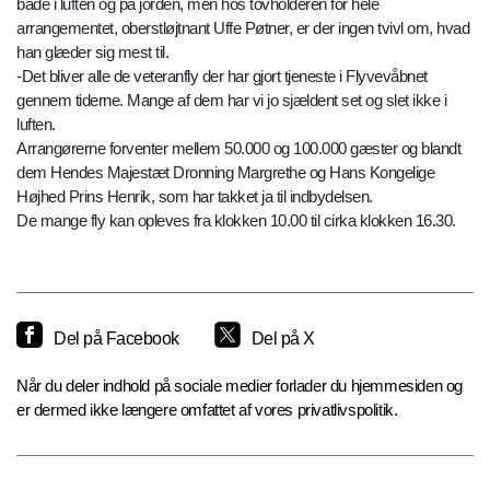
både i luften og på jorden, men hos tovholderen for hele
arrangementet, oberstløjtnant Uffe Pøtner, er der ingen tvivl om, hvad
han glæder sig mest til.
-Det bliver alle de veteranfly der har gjort tjeneste i Flyvevåbnet
gennem tiderne. Mange af dem har vi jo sjældent set og slet ikke i
luften.
Arrangørerne forventer mellem 50.000 og 100.000 gæster og blandt
dem Hendes Majestæt Dronning Margrethe og Hans Kongelige
Højhed Prins Henrik, som har takket ja til indbydelsen.
De mange fly kan opleves fra klokken 10.00 til cirka klokken 16.30.
Del på Facebook
Del på X
Når du deler indhold på sociale medier forlader du hjemmesiden og
er dermed ikke længere omfattet af vores privatlivspolitik.