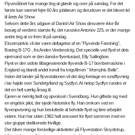
Flyvevåbnet har mange ting at glæde sig over på søndag. For det
første kan værnet fejre 60 års jubilæum og derudover er det blevet tid
til årets Air Show.
Selvom dette års udgave af Danish Air Show desværre ikke får
besøg af verdens største fly, det russiske Antonov 225, er der mange
andre ting at se frem til på søndag.
Eksempelvis vil der være deltagelse af en "Flyvende Fæstning",
Boeing B-17G , fra Anden Verdenskrig. Det specielle ved flyet et dets
ejermand som er den danske flyentusiast, Elly Sallingboe.
Flyet er den sidste tilbageværende flyvende B-17 bombemaskine i
England og blandt andet kendt fra krigsfilmen " Memphis Belle".
Inden det lander på flyvestationen vil det dog foretage en rundflyvning
i lav højde over Sonderjylland og Sydfyn. At netop Sydfyn rundes er
det en helt særlig årsag til.
Ejeren er nemlig født og opvokset i Svendborg. Hun giftede sig med
en engelsk pilot, der ejede historiske fly. Han omkom ved en
flyveopvisning og hun besluttede at beholde flyet og føre arbejdet
videre. Hun har siden 1982 haft ansvaret for flyet sammen med en
stor gruppe dedikerede frivillige.
Der bliver mange forskellige aktiviteter på Flyvestation Skrydstrup,