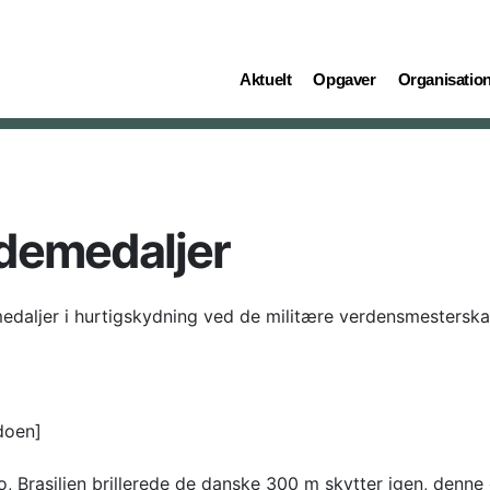
(current)
(current)
(current)
Aktuelt
Opgaver
Organisatio
ydemedaljer
edaljer i hurtigskydning ved de militære verdensmestersk
doen]
o, Brasilien brillerede de danske 300 m skytter igen, denne