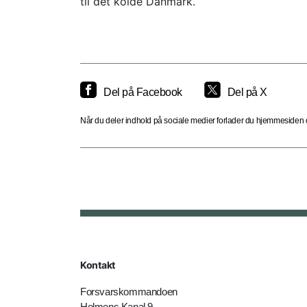
til det kolde Danmark.
Del på Facebook
Del på X
Når du deler indhold på sociale medier forlader du hjemmesiden og
Kontakt
Forsvarskommandoen
Holmens Kanal 9