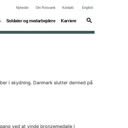
Nyheder
Om Forsvaret
Kontakt
English
(current)
(current)
n
Soldater og medarbejdere
Karriere
aber i skydning. Danmark slutter dermed på
 gang ved at vinde bronzemedalje i