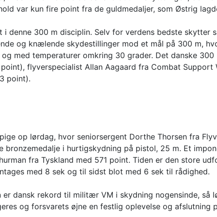
hold var kun fire point fra de guldmedaljer, som Østrig lag
t i denne 300 m disciplin. Selv for verdens bedste skytter s
stående og knælende skydestillinger mod et mål på 300 m, hv
æst og med temperaturer omkring 30 grader. Det danske 300
int), flyverspecialist Allan Aagaard fra Combat Support 
 point).
 pige op lørdag, hvor seniorsergent Dorthe Thorsen fra Fly
 bronzemedalje i hurtigskydning på pistol, 25 m. Et impon
hurman fra Tyskland med 571 point. Tiden er den store udfor
entages med 8 sek og til sidst blot med 6 sek til rådighed.
n er dansk rekord til militær VM i skydning nogensinde, så 
es og forsvarets øjne en festlig oplevelse og afslutning 