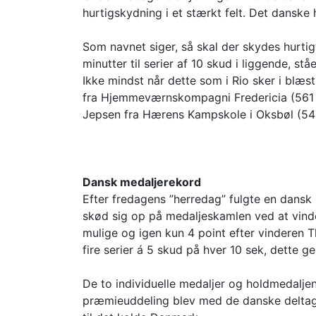
hurtigskydning i et stærkt felt. Det danske 
Som navnet siger, så skal der skydes hurtig
minutter til serier af 10 skud i liggende, 
Ikke mindst når dette som i Rio sker i bl
fra Hjemmeværnskompagni Fredericia (561 po
Jepsen fra Hærens Kampskole i Oksbøl (543
Dansk medaljerekord
Efter fredagens ”herredag” fulgte en dansk
skød sig op på medaljeskamlen ved at vinde
mulige og igen kun 4 point efter vinderen T
fire serier á 5 skud på hver 10 sek, dette g
De to individuelle medaljer og holdmedalje
præmieuddeling blev med de danske deltager