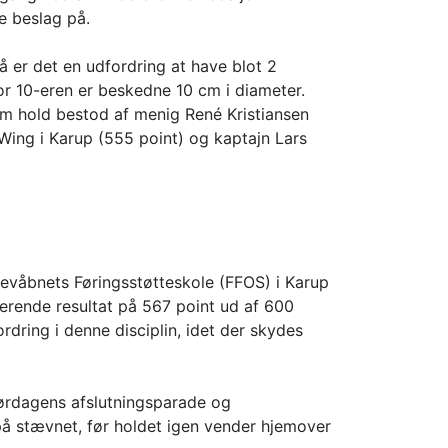
de beslag på.
å er det en udfordring at have blot 2
or 10-eren er beskedne 10 cm i diameter.
 m hold bestod af menig René Kristiansen
Wing i Karup (555 point) og kaptajn Lars
vevåbnets Føringsstøtteskole (FFOS) i Karup
erende resultat på 567 point ud af 600
dring i denne disciplin, idet der skydes
lørdagens afslutningsparade og
på stævnet, før holdet igen vender hjemover