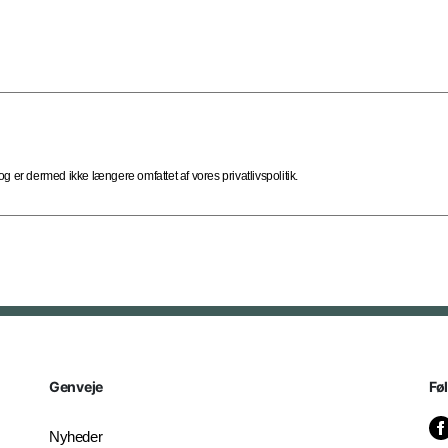
 er dermed ikke længere omfattet af vores privatlivspolitik.
Genveje
Fø
Nyheder