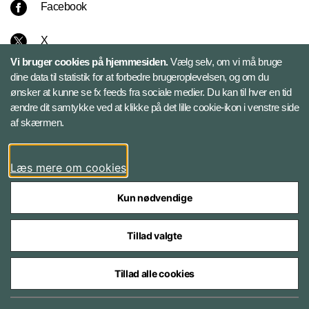
Facebook
X
Vi bruger cookies på hjemmesiden.
Vælg selv, om vi må bruge
Instagram
dine data til statistik for at forbedre brugeroplevelsen, og om du
ønsker at kunne se fx feeds fra sociale medier. Du kan til hver en tid
ændre dit samtykke ved at klikke på det lille cookie-ikon i venstre side
Bluesky
af skærmen.
LinkedIn
Læs mere om cookies
Kun nødvendige
Tillad valgte
Styrelser og myndigheder under Forsvarsministeriet
Tillad alle cookies