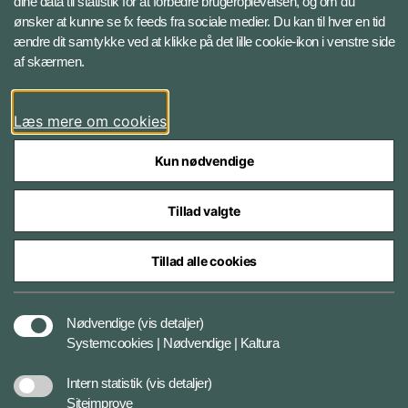
dine data til statistik for at forbedre brugeroplevelsen, og om du
ønsker at kunne se fx feeds fra sociale medier. Du kan til hver en tid
ændre dit samtykke ved at klikke på det lille cookie-ikon i venstre side
Bluesky
af skærmen.
LinkedIn
Læs mere om cookies
Kun nødvendige
Tillad valgte
Styrelser og myndigheder under Forsvarsministeriet
Tillad alle cookies
Databeskyttelse og ansvar
Nødvendige
(vis detaljer)
Systemcookies | Nødvendige | Kaltura
Cookiepolitik
Intern statistik
(vis detaljer)
Siteimprove