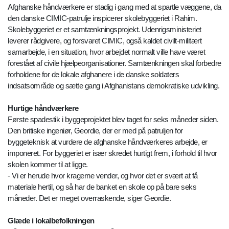
Afghanske håndværkere er stadig i gang med at spartle væggene, da
den danske CIMIC-patrulje inspicerer skolebyggeriet i Rahim.
Skolebyggeriet er et samtænkningsprojekt. Udenrigsministeriet
leverer rådgivere, og forsvaret CIMIC, også kaldet civilt-militært
samarbejde, i en situation, hvor arbejdet normalt ville have været
forestået af civile hjælpeorganisationer. Samtænkningen skal forbedre
forholdene for de lokale afghanere i de danske soldaters
indsatsområde og sætte gang i Afghanistans demokratiske udvikling.
Hurtige håndværkere
Første spadestik i byggeprojektet blev taget for seks måneder siden.
Den britiske ingeniør, Geordie, der er med på patruljen for
byggeteknisk at vurdere de afghanske håndværkeres arbejde, er
imponeret. For byggeriet er især skredet hurtigt frem, i forhold til hvor
skolen kommer til at ligge.
- Vi er herude hvor kragerne vender, og hvor det er svært at få
materiale hertil, og så har de banket en skole op på bare seks
måneder. Det er meget overraskende, siger Geordie.
Glæde i lokalbefolkningen