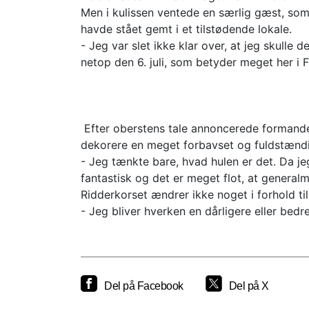
Men i kulissen ventede en særlig gæst, so
havde stået gemt i et tilstødende lokale.
- Jeg var slet ikke klar over, at jeg skulle
netop den 6. juli, som betyder meget her i 
Efter oberstens tale annoncerede formanden
dekorere en meget forbavset og fuldstændi
- Jeg tænkte bare, hvad hulen er det. Da jeg 
fantastisk og det er meget flot, at generalm
Ridderkorset ændrer ikke noget i forhold 
- Jeg bliver hverken en dårligere eller bed
Del på Facebook
Del på X