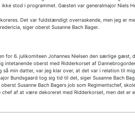
m ikke stod i programmet. Gæsten var generalmajor Niels H
 dekoreres. Det var fuldstændigt overraskende, men jeg er me
Fredericia, siger oberst Susanne Bach Bager.
 for 6. julikomiteen Johannes Nielsen den særlige gæst, der
g intetanende oberst med Ridderkorset af Dannebrogorden
så min datter, var jeg klar over, at det var i relation til 
ajor Bundsgaard tog sig tid til det, siger Susanne Bach Bag
til oberst Susanne Bach Bagers job som Regimentschef, sk
re chef af at være dekoreret med Ridderkorset, men det er 