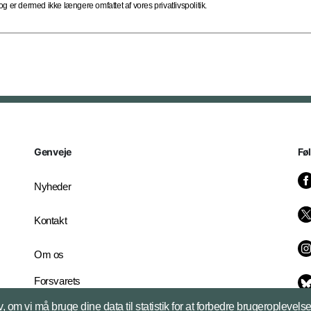
 er dermed ikke længere omfattet af vores privatlivspolitik.
Genveje
Fø
Nyheder
Kontakt
Om os
Forsvarets
Whistleblowerordning
, om vi må bruge dine data til statistik for at forbedre brugeroplevel