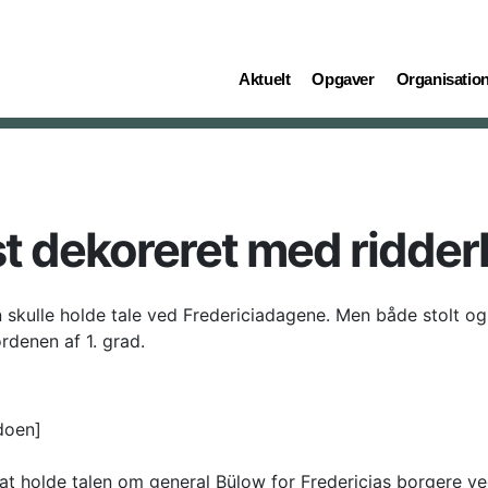
(current)
(current)
(current)
Aktuelt
Opgaver
Organisatio
t dekoreret med ridder
skulle holde tale ved Fredericiadagene. Men både stolt og
denen af 1. grad.
doen]
 at holde talen om general Bülow for Fredericias borgere ve