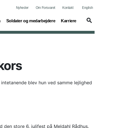
Nyheder
Om Forsvaret
Kontakt
English
(current)
(current)
n
Soldater og medarbejdere
Karriere
kors
 intetanende blev hun ved samme lejlighed
d den store 6. julifest på Meldahl Rådhus.