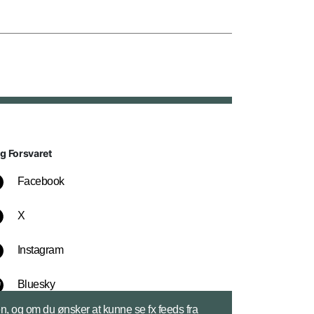
lg Forsvaret
Facebook
X
Instagram
Bluesky
sen, og om du ønsker at kunne se fx feeds fra