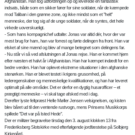
Afghanistan. Han tog udfordringen op og leverede en fantastisk
indsats, både som en sikker fører for sine soldater, når de kæmpede
mod Taliban i den grønne zone, og ikke mindst som et ”helt”
menneske, der tog sig af de unge soldater, når de syntes, det hele
virkede uoverskueligt.
- Som hans kompagnichef udtalte: Jonas var altid dér, hvor der var
mest brug for ham, han var forrest og førte delingen fra front. Han var
elsket af sine mænd og blev af mange betegnet som delingens far.
- Nu står vi så ved afslutningen af Jonas rejse. Han er kommet hjem
efter næsten et halvt år i Afghanistan. Han har kæmpet indædt for en
bedre verden. Han har oplevet ekstreme situationer i den afghanske
stenørken. Han er blevet testet i krigens grusomhed, på
lederegenskaber og menneskelige kvalifikationer, og han har leveret
optimalt på alle områder. Det er derfor en dygtig husarofficer – et
prægtigt menneske – vi skal tage afsked med i dag.
Derefter lyste feltpræst Helle Møller Jensen velsignelsen, og kisten
blev båret ud til den ventende rustvogn, mens Prinsens Musikkorps
spillede ”Det var på Isted Hede”.
Der er militær begravelse tirsdag den 3. august klokken 13 fra
Frederiksberg Slotskirke med efterfølgende jordfæstelse på Solbjerg
Kirkegård.