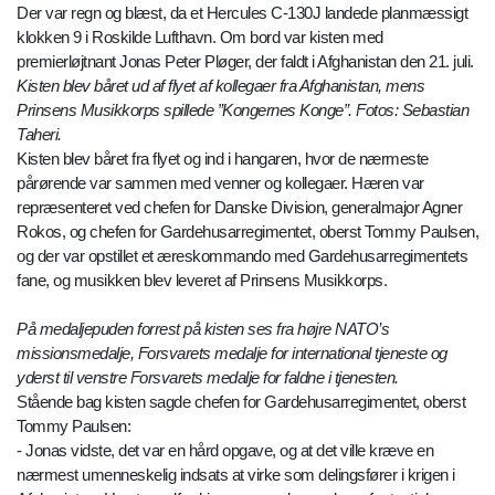
Der var regn og blæst, da et Hercules C-130J landede planmæssigt
klokken 9 i Roskilde Lufthavn. Om bord var kisten med
premierløjtnant Jonas Peter Pløger, der faldt i Afghanistan den 21. juli.
Kisten blev båret ud af flyet af kollegaer fra Afghanistan, mens
Prinsens Musikkorps spillede ”Kongernes Konge”. Fotos: Sebastian
Taheri.
Kisten blev båret fra flyet og ind i hangaren, hvor de nærmeste
pårørende var sammen med venner og kollegaer. Hæren var
repræsenteret ved chefen for Danske Division, generalmajor Agner
Rokos, og chefen for Gardehusarregimentet, oberst Tommy Paulsen,
og der var opstillet et æreskommando med Gardehusarregimentets
fane, og musikken blev leveret af Prinsens Musikkorps.
På medaljepuden forrest på kisten ses fra højre NATO’s
missionsmedalje, Forsvarets medalje for international tjeneste og
yderst til venstre Forsvarets medalje for faldne i tjenesten.
Stående bag kisten sagde chefen for Gardehusarregimentet, oberst
Tommy Paulsen:
- Jonas vidste, det var en hård opgave, og at det ville kræve en
nærmest umenneskelig indsats at virke som delingsfører i krigen i