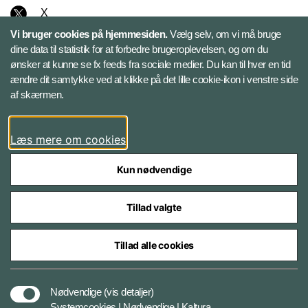
X
Vi bruger cookies på hjemmesiden.
Vælg selv, om vi må bruge
Instagram
dine data til statistik for at forbedre brugeroplevelsen, og om du
ønsker at kunne se fx feeds fra sociale medier. Du kan til hver en tid
ændre dit samtykke ved at klikke på det lille cookie-ikon i venstre side
Bluesky
af skærmen.
LinkedIn
Læs mere om cookies
Kun nødvendige
Tillad valgte
Styrelser og myndigheder under Forsvarsministeriet
Tillad alle cookies
Databeskyttelse og ansvar
Nødvendige
(vis detaljer)
Systemcookies | Nødvendige | Kaltura