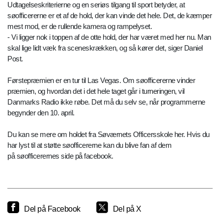
Udtagelseskriterierne og en seriøs tilgang til sport betyder, at
søofficererne er et af de hold, der kan vinde det hele. Det, de kæmper
mest mod, er de rullende kamera og rampelyset.
- Vi ligger nok i toppen af de otte hold, der har været med her nu. Man
skal lige lidt væk fra sceneskrækken, og så kører det, siger Daniel
Post.
Førstepræmien er en tur til Las Vegas. Om søofficererne vinder
præmien, og hvordan det i det hele taget går i turneringen, vil
Danmarks Radio ikke røbe. Det må du selv se, når programmerne
begynder den 10. april.
Du kan se mere om holdet fra Søværnets Officersskole her. Hvis du
har lyst til at støtte søofficererne kan du blive fan af dem
på søofficerernes side på facebook.
Del på Facebook
Del på X