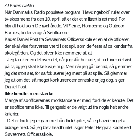
Af Karen Dahlin
Når Danmarks Radio populære program ´Høvdingebold´ ruller over
tv-skærmene fra den 10. april, så er der et militært islæt med. For
blandt hold som De rødhårede, VIP´erne, Homoerne og Outdoor
Barbies, finder vi også Søofficerne.
Kadet Daniel Post fra Søværnets Officersskole er en af de officerer,
der skal vise forsvarets værd i det spil, som de fleste af os kender fra
skolegården. Og det bliver ikke nemmere af, at
- Jeg tænker en del over det, når jeg står her ude, at nu bliver det vist
på tv, og jeg skal ikke kvaje mig. Men når jeg går derind, så glemmer
jeg det stort set, for så fokuserer jeg mest på at spille. Så glemmer
jeg alt om det, så meget konkurrencemenneske er jeg dog, siger
Daniel Post.
Ikke kendte, men stærke
Mange af søofficerernes modstandere er med, fordi de er kendte. Det
er søofficererne ikke. Til gengæld er de valgt ud fra nogle helt andre
kriterier.
- Det er fordi, jeg er gammel håndboldspiller, så jeg havde noget at
bidrage med. Så jeg blev headhuntet, siger Peter Højgrav, kadet ved
Søværnets Officersskole.