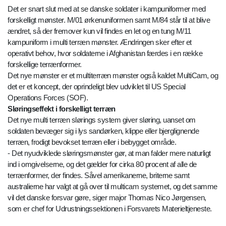
Det er snart slut med at se danske soldater i kampuniformer med
forskelligt mønster. M/01 ørkenuniformen samt M/84 står til at blive
ændret, så der fremover kun vil findes en let og en tung M/11
kampuniform i multi terræn mønster. Ændringen sker efter et
operativt behov, hvor soldaterne i Afghanistan færdes i en række
forskellige terrænformer.
Det nye mønster er et multiterræn mønster også kaldet MultiCam, og
det er et koncept, der oprindeligt blev udviklet til US Special
Operations Forces (SOF).
Sløringseffekt i forskelligt terræn
Det nye multi terræn slørings system giver sløring, uanset om
soldaten bevæger sig i lys sandørken, klippe eller bjerglignende
terræn, frodigt bevokset terræn eller i bebygget område.
- Det nyudviklede sløringsmønster gør, at man falder mere naturligt
ind i omgivelserne, og det gælder for cirka 80 procent af alle de
terrænformer, der findes. Såvel amerikanerne, briterne samt
australierne har valgt at gå over til multicam systemet, og det samme
vil det danske forsvar gøre, siger major Thomas Nico Jørgensen,
som er chef for Udrustningssektionen i Forsvarets Materieltjeneste.