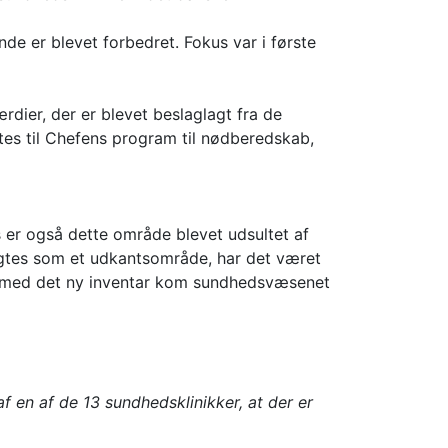
de er blevet forbedret. Fokus var i første
dier, der er blevet beslaglagt fra de
s til Chefens program til nødberedskab,
s er også dette område blevet udsultet af
gtes som et udkantsområde, har det været
og med det ny inventar kom sundhedsvæsenet
f en af de 13 sundhedsklinikker, at der er