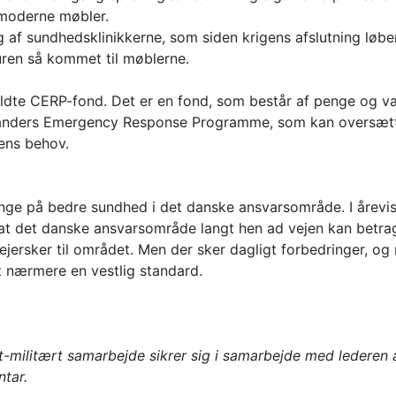
 moderne møbler.
 af sundhedsklinikkerne, som siden krigens afslutning løben
uren så kommet til møblerne.
ldte CERP-fond. Det er en fond, som består af penge og vær
anders Emergency Response Programme, som kan oversætte
gens behov.
penge på bedre sundhed i det danske ansvarsområde. I årevi
at det danske ansvarsområde langt hen ad vejen kan betra
ejersker til området. Men der sker dagligt forbedringer, 
t nærmere en vestlig standard.
lt-militært samarbejde sikrer sig i samarbejde med lederen a
ntar.