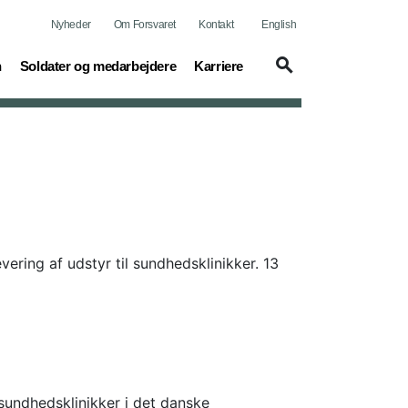
Nyheder
Om Forsvaret
Kontakt
English
(current)
(current)
n
Soldater og medarbejdere
Karriere
vering af udstyr til sundhedsklinikker. 13
sundhedsklinikker i det danske