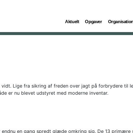
(current)
(current)
(current)
Aktuelt
Opgaver
Organisatio
dt. Lige fra sikring af freden over jagt på forbrydere til le
åde er nu blevet udstyret med moderne inventar.
ar endnu en gang spredt glæde omkring sig. De 13 primære 