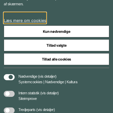
af skærmen.
LinkedIn
Læs mere om cookies
Kun nødvendige
Tillad valgte
Styrelser og myndigheder under Forsvarsministeriet
Tillad alle cookies
Databeskyttelse og ansvar
Nødvendige
(vis detaljer)
Systemcookies | Nødvendige | Kaltura
Cookiepolitik
Intern statistik
(vis detaljer)
Siteimprove
Tilgængelighedserklæring
Tredjeparts
(vis detaljer)