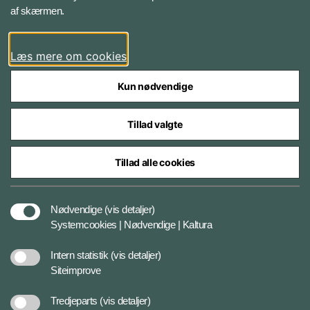
af skærmen.
LinkedIn
Læs mere om cookies
Kun nødvendige
Tillad valgte
Styrelser og myndigheder under Forsvarsministeriet
Tillad alle cookies
Databeskyttelse og ansvar
Nødvendige
(vis detaljer)
Systemcookies | Nødvendige | Kaltura
Cookiepolitik
Intern statistik
(vis detaljer)
Siteimprove
Tilgængelighedserklæring
Tredjeparts
(vis detaljer)