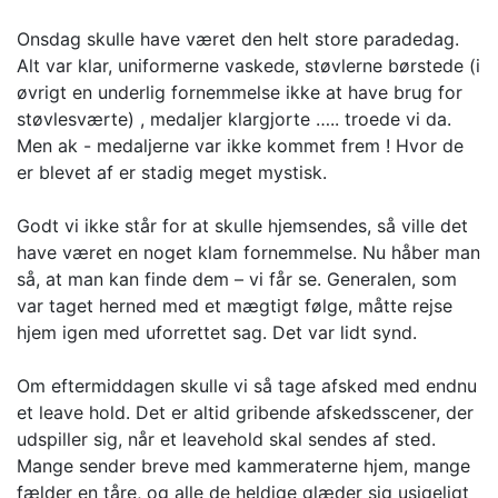
Onsdag skulle have været den helt store paradedag.
Alt var klar, uniformerne vaskede, støvlerne børstede (i
øvrigt en underlig fornemmelse ikke at have brug for
støvlesværte) , medaljer klargjorte ….. troede vi da.
Men ak - medaljerne var ikke kommet frem ! Hvor de
er blevet af er stadig meget mystisk.
Godt vi ikke står for at skulle hjemsendes, så ville det
have været en noget klam fornemmelse. Nu håber man
så, at man kan finde dem – vi får se. Generalen, som
var taget herned med et mægtigt følge, måtte rejse
hjem igen med uforrettet sag. Det var lidt synd.
Om eftermiddagen skulle vi så tage afsked med endnu
et leave hold. Det er altid gribende afskedsscener, der
udspiller sig, når et leavehold skal sendes af sted.
Mange sender breve med kammeraterne hjem, mange
fælder en tåre, og alle de heldige glæder sig usigeligt