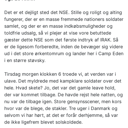
Det er et dejligt sted det NSE. Stille og roligt og alting
fungerer, der er en masse fremmede nationers soldater
samlet, og der er en masse indkøbsmuligheder og
toldfrie udsalg, så vi plejer at vise vore betuttede
gæster dette NSE som det første indtryk af IRAK. Så
er de ligesom forberedte, inden de bevæger sig videre
ud i det store ørkentomrum og lander her i Camp Eden
i en større støvsky.
Tirsdag morgen klokken 6 troede vi, at verden var i
ulave. Det myldrede med kampklare soldater over det
hele. Hvad skete? Jo, det var det gamle leave hold,
der var kommet tilbage. De havde rejst hele natten, og
nu var de tilbage igen. Store gensynsscener, men kors
hvor var de blege, de stakler. Tre uger i Danmark og
selvom vi har hørt, at det er forår derhjemme, så var
de ikke ligefrem blevet solskoldede.