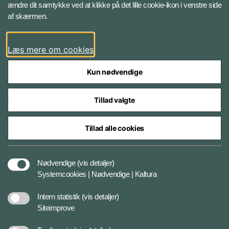
ændre dit samtykke ved at klikke på det lille cookie-ikon i venstre side
Bluesky
af skærmen.
LinkedIn
Læs mere om cookies
Kun nødvendige
Tillad valgte
Styrelser og myndigheder under Forsvarsministeriet
Tillad alle cookies
Databeskyttelse og ansvar
Nødvendige
(vis detaljer)
Systemcookies | Nødvendige | Kaltura
Cookiepolitik
Intern statistik
(vis detaljer)
Siteimprove
Tilgængelighedserklæring