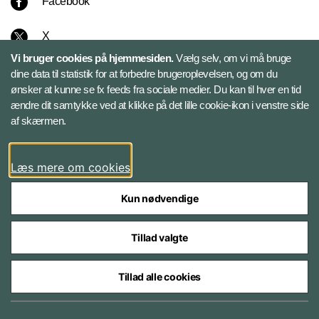
Facebook
X
Vi bruger cookies på hjemmesiden.
Vælg selv, om vi må bruge
Instagram
dine data til statistik for at forbedre brugeroplevelsen, og om du
ønsker at kunne se fx feeds fra sociale medier. Du kan til hver en tid
ændre dit samtykke ved at klikke på det lille cookie-ikon i venstre side
Bluesky
af skærmen.
LinkedIn
Læs mere om cookies
Kun nødvendige
Tillad valgte
Styrelser og myndigheder under Forsvarsministeriet
Tillad alle cookies
Databeskyttelse og ansvar