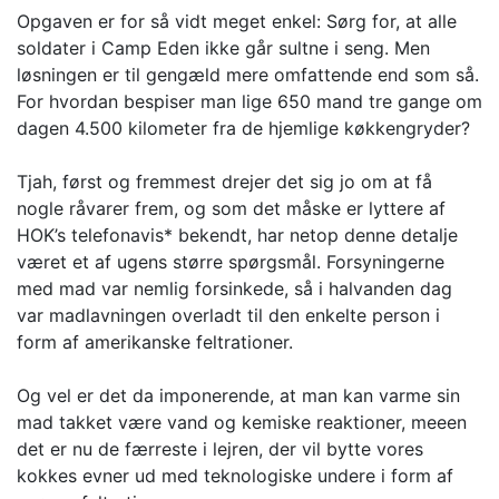
Opgaven er for så vidt meget enkel: Sørg for, at alle
soldater i Camp Eden ikke går sultne i seng. Men
løsningen er til gengæld mere omfattende end som så.
For hvordan bespiser man lige 650 mand tre gange om
dagen 4.500 kilometer fra de hjemlige køkkengryder?
Tjah, først og fremmest drejer det sig jo om at få
nogle råvarer frem, og som det måske er lyttere af
HOK’s telefonavis* bekendt, har netop denne detalje
været et af ugens større spørgsmål. Forsyningerne
med mad var nemlig forsinkede, så i halvanden dag
var madlavningen overladt til den enkelte person i
form af amerikanske feltrationer.
Og vel er det da imponerende, at man kan varme sin
mad takket være vand og kemiske reaktioner, meeen
det er nu de færreste i lejren, der vil bytte vores
kokkes evner ud med teknologiske undere i form af