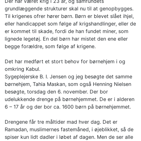
Der har været krig i 23 år, og samfundets
grundlæggende strukturer skal nu til at genopbygges.
Til krigenes ofrer hører børn. Børn er blevet slået ihjel,
eller handicappet som følge af krigshandlinger, eller de
er kommet til skade, fordi de han fundet miner, som
lignede legetøj. En del børn har mistet den ene eller
begge forældre, som følge af krigene.
Det har medført et stort behov for børnehjem i og
omkring Kabul.
Sygeplejerske B. I. Jensen og jeg besøgte det samme
børnehjem, Tahia Maskan, som også Henning Nielsen
besøgte, torsdag den 6. november. Der bor
udelukkende drenge på børnehjemmet. De er i alderen
6 – 17 år og der bor ca. 1600 børn på børnehjemmet.
Drengene får tre måltider mad hver dag. Det er
Ramadan, muslimernes fastemåned, i øjeblikket, så de
spiser kun lidt dadler i løbet af dagen. Men de ser alle