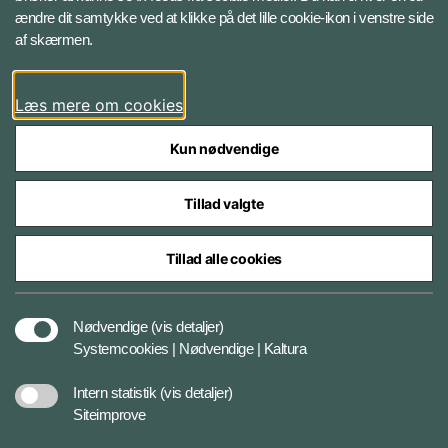
ændre dit samtykke ved at klikke på det lille cookie-ikon i venstre side
Bluesky
af skærmen.
LinkedIn
Læs mere om cookies
Kun nødvendige
Tillad valgte
Styrelser og myndigheder under Forsvarsministeriet
Tillad alle cookies
Databeskyttelse og ansvar
Nødvendige
(vis detaljer)
Systemcookies | Nødvendige | Kaltura
Cookiepolitik
Intern statistik
(vis detaljer)
Siteimprove
Tilgængelighedserklæring