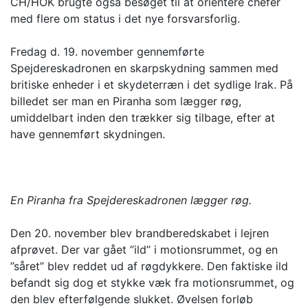
CH/HOK brugte også besøget til at orientere chefer
med flere om status i det nye forsvarsforlig.
Fredag d. 19. november gennemførte
Spejdereskadronen en skarpskydning sammen med
britiske enheder i et skydeterræn i det sydlige Irak. På
billedet ser man en Piranha som lægger røg,
umiddelbart inden den trækker sig tilbage, efter at
have gennemført skydningen.
En Piranha fra Spejdereskadronen lægger røg.
Den 20. november blev brandberedskabet i lejren
afprøvet. Der var gået ”ild” i motionsrummet, og en
”såret” blev reddet ud af røgdykkere. Den faktiske ild
befandt sig dog et stykke væk fra motionsrummet, og
den blev efterfølgende slukket. Øvelsen forløb