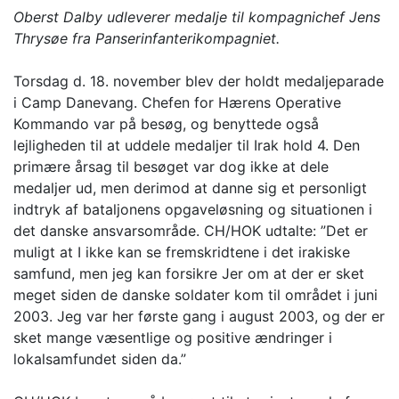
Oberst Dalby udleverer medalje til kompagnichef Jens
Thrysøe fra Panserinfanterikompagniet.
Torsdag d. 18. november blev der holdt medaljeparade
i Camp Danevang. Chefen for Hærens Operative
Kommando var på besøg, og benyttede også
lejligheden til at uddele medaljer til Irak hold 4. Den
primære årsag til besøget var dog ikke at dele
medaljer ud, men derimod at danne sig et personligt
indtryk af bataljonens opgaveløsning og situationen i
det danske ansvarsområde. CH/HOK udtalte: ”Det er
muligt at I ikke kan se fremskridtene i det irakiske
samfund, men jeg kan forsikre Jer om at der er sket
meget siden de danske soldater kom til området i juni
2003. Jeg var her første gang i august 2003, og der er
sket mange væsentlige og positive ændringer i
lokalsamfundet siden da.”