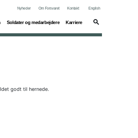
Nyheder
Om Forsvaret
Kontakt
English
(current)
(current)
n
Soldater og medarbejdere
Karriere
det godt til hernede.