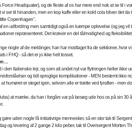
orce Headquater), og de fleste af os har mere end nok at se til i vo
 ser til hinanden, men en kop kaffe eller en kold cola bliver det da til
ittle Copenhagen".
get af en udfordring men samtidigt også en kæmpe oplevelse (og jeg vil 
 nationer repræsenteret. Det kræver en del tålmodighed og fleksibilit
e nogle af de meldinger, han har modtaget fra de sektioner, hvor v
ts i FHQ - så det er jo ikke helt tosset.
men…
 i den Italienske lejr, og som alt andet nyt var flytningen heller ikk
sforståelser og lidt sproglige komplikationer - MEN bestemt ikke nog
t, at humøret er steget igen, selvom alle er trætte ved fyraften - men d
Juba) at mærke, da han i forgårs var på besøg ude hos os på sin 30 å
r.
g gøre uden nogle få initiativrige mennesker, så en stor tak til Ser
ag og levering af 2 gange 2 kilo peber, tak til Oversergent Morten Th