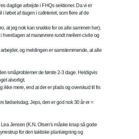
res daglige arbejde i FHQs sektioner. Da vi er
 i løbet af dagen i cafeteriet, som flere af de
tro, at jeg nok kan snakke for os alle sammen her).
et i hverdagen at manøvrere rundt mellem civile og
i arbejder, og meldingen er samstemmende, at alle
e uden småproblemer de første 2-3 dage. Heldigvis
et alvorligt.
og ikke mere, end at der er plads og overskud til fis
rs fødselsdag. Jeps, den er god nok 30 år er =
gent Lea Jensen (K.N. Olsen's måske knap så gode
yrrestrup for den taktiske planlægning og