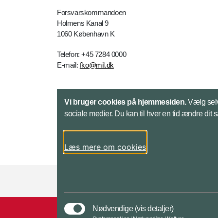
Forsvarskommandoen
Holmens Kanal 9
1060 København K
Telefon: +45 7284 0000
E-mail:
fko@mil.dk
Kontakt
Vi bruger cookies på hjemmesiden.
Vælg selv
sociale medier. Du kan til hver en tid ændre dit 
Læs mere om cookies
Styrelser og myndigheder under Forsvarsmini
Nødvendige
(vis detaljer)