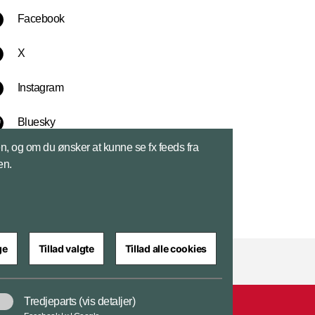
Facebook
X
Instagram
Bluesky
sen, og om du ønsker at kunne se fx feeds fra
LinkedIn
en.
ge
Tillad valgte
Tillad alle cookies
Tredjeparts
(vis detaljer)
ar
Cookiepolitik
Tilgængelighedserklæring