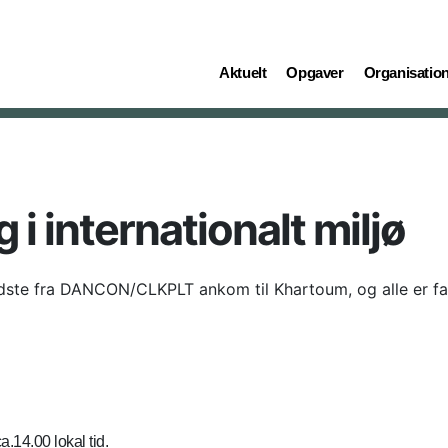
(current)
(current)
(current)
Aktuelt
Opgaver
Organisatio
 i internationalt miljø
dste fra DANCON/CLKPLT ankom til Khartoum, og alle er fal
14.00 lokal tid.