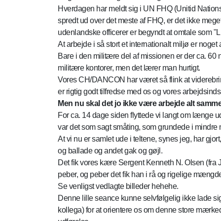
Hverdagen har meldt sig i UN FHQ (Unitid Nations F
spredt ud over det meste af FHQ, er det ikke meget vi
udenlandske officerer er begyndt at omtale som "L
At arbejde i så stort et internationalt miljø er no
Bare i den militære del af missionen er der ca. 60
militære kontorer, men det lærer man hurtigt.
Vores CH/DANCON har været så flink at viderebring
er rigtig godt tilfredse med os og vores arbejdsindsa
Men nu skal det jo ikke være arbejde alt sam
For ca. 14 dage siden flyttede vi langt om længe ud
var det som sagt småting, som grundede i mindre mi
At vi nu er samlet ude i teltene, synes jeg, har gjor
og ballade og andet gak og gøjl.
Det fik vores kære Sergent Kenneth N. Olsen (fra 
peber, og peber det fik han i rå og rigelige mængde
Se venligst vedlagte billeder hehehe.
Denne lille seance kunne selvfølgelig ikke lade si
kollega) for at orientere os om denne store mærked