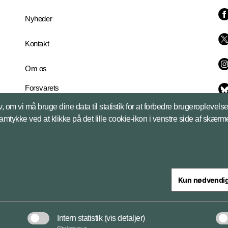
Nyheder
Kontakt
Om os
Forsvarets
Whistleblowerordning
, om vi må bruge dine data til statistik for at forbedre brugeroplevel
English Edition
samtykke ved at klikke på det lille cookie-ikon i venstre side af skærm
Kun nødvendi
steriet
Intern statistik
(vis detaljer)
Databeskyttelse og ansv