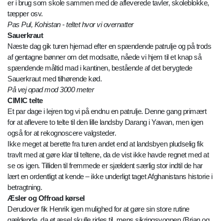
er i brug som skole sammen med de afleverede tavler, skoleblokke,
tæpper osv.
Pas Pul, Kohistan - teltet hvor vi overnatter
Sauerkraut
Næste dag gik turen hjemad efter en spændende patrulje og på trods
af gentagne bønner om det modsatte, nåede vi hjem til et knap så
spændende måltid mad i kantinen, bestående af det berygtede
Sauerkraut med tilhørende kød.
På vej opad mod 3000 meter
CIMIC telte
Et par dage i lejren tog vi på endnu en patrulje. Denne gang primært
for at aflevere to telte til den lille landsby Darang i Yawan, men igen
også for at rekognoscere valgsteder.
Ikke meget at berette fra turen andet end at landsbyen pludselig fik
travlt med at gøre klar til teltene, da de vist ikke havde regnet med at
se os igen. Tilliden til fremmede er sjældent særlig stor indtil de har
lært en ordentligt at kende – ikke underligt taget Afghanistans historie i
betragtning.
Æsler og Offroad kørsel
Derudover fik Henrik igen mulighed for at gøre sin store rutine
gældende, da et æsel skulle rides til, mens sikringsvognen (Brian og