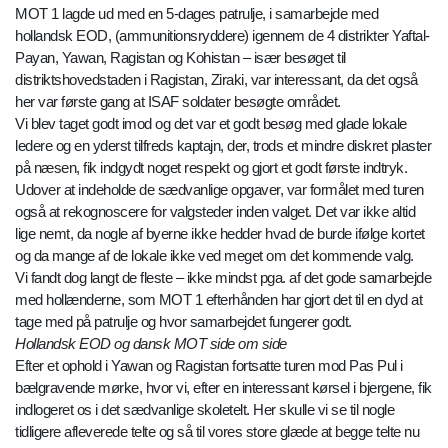
MOT 1 lagde ud med en 5-dages patrulje, i samarbejde med
hollandsk EOD, (ammunitionsryddere) igennem de 4 distrikter Yaftal-
Payan, Yawan, Ragistan og Kohistan – især besøget til
distriktshovedstaden i Ragistan, Ziraki, var interessant, da det også
her var første gang at ISAF soldater besøgte området.
Vi blev taget godt imod og det var et godt besøg med glade lokale
ledere og en yderst tilfreds kaptajn, der, trods et mindre diskret plaster
på næsen, fik indgydt noget respekt og gjort et godt første indtryk.
Udover at indeholde de sædvanlige opgaver, var formålet med turen
også at rekognoscere for valgsteder inden valget. Det var ikke altid
lige nemt, da nogle af byerne ikke hedder hvad de burde ifølge kortet
og da mange af de lokale ikke ved meget om det kommende valg.
Vi fandt dog langt de fleste – ikke mindst pga. af det gode samarbejde
med hollænderne, som MOT 1 efterhånden har gjort det til en dyd at
tage med på patrulje og hvor samarbejdet fungerer godt.
Hollandsk EOD og dansk MOT side om side
Efter et ophold i Yawan og Ragistan fortsatte turen mod Pas Pul i
bælgravende mørke, hvor vi, efter en interessant kørsel i bjergene, fik
indlogeret os i det sædvanlige skoletelt. Her skulle vi se til nogle
tidligere afleverede telte og så til vores store glæde at begge telte nu