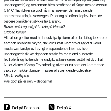
undertegnede) og Actionman bilen bestående af Kaptajnen og Assault
CIMIC (han bliver så glad når man nævner den misvisende
sammensætning) oversergent Peter tog på offroad oplevelser i de
blødere områder et stykke fra Darang.
Burde æslet egentlig ikke ride på Henrik?
Offroad kørsel
Alt i alt en god tur med hollandsk hjælp i form af en lastbil og to kørere
samt en hollandsk skytte, da vores kalif Klamer var røget til Kabul
med svær tandpine. I øvrigt en spændende hjemtur, hvor
undertegnede fik kærligheden at føle fra mere end hundrede
fedthalefår og hollænderne undgik, at køre deres lastbil i et dybt hul.
Nu er vi atter i Camp Feyzabad og afventer nu bare det kommende
valg, som sikkert bringer masser af spændende oplevelser.
Mindre trafikprop
Pas godt på jer selv – det gør vi!
Del på Facebook
Del på X