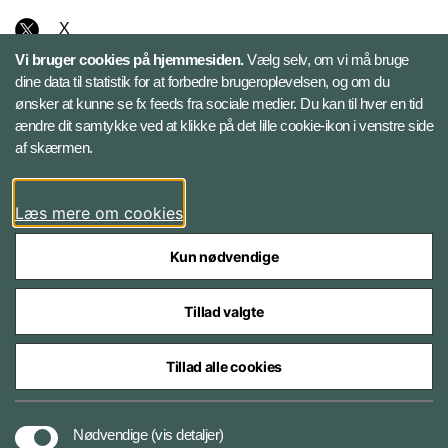
X
Vi bruger cookies på hjemmesiden.
Vælg selv, om vi må bruge
Instagram
dine data til statistik for at forbedre brugeroplevelsen, og om du
ønsker at kunne se fx feeds fra sociale medier. Du kan til hver en tid
ændre dit samtykke ved at klikke på det lille cookie-ikon i venstre side
Bluesky
af skærmen.
LinkedIn
Læs mere om cookies
Kun nødvendige
Tillad valgte
Styrelser og myndigheder under Forsvarsministeriet
Tillad alle cookies
Databeskyttelse og ansvar
Nødvendige
(vis detaljer)