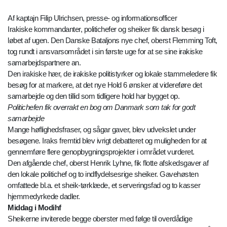
Af kaptajn Filip Ulrichsen, presse- og informationsofficer
Irakiske kommandanter, politichefer og sheiker fik dansk besøg i
løbet af ugen. Den Danske Bataljons nye chef, oberst Flemming Toft,
tog rundt i ansvarsområdet i sin første uge for at se sine irakiske
samarbejdspartnere an.
Den irakiske hær, de irakiske politistyrker og lokale stammeledere fik
besøg for at markere, at det nye Hold 6 ønsker at videreføre det
samarbejde og den tillid som tidligere hold har bygget op.
Politichefen fik overrakt en bog om Danmark som tak for godt
samarbejde
Mange høflighedsfraser, og sågar gaver, blev udvekslet under
besøgene. Iraks fremtid blev ivrigt debatteret og muligheden for at
gennemføre flere genopbygningsprojekter i området vurderet.
Den afgående chef, oberst Henrik Lyhne, fik flotte afskedsgaver af
den lokale politichef og to indflydelsesrige sheiker. Gavehøsten
omfattede bl.a. et sheik-tørklæde, et serveringsfad og to kasser
hjemmedyrkede dadler.
Middag i Modihf
Sheikerne inviterede begge oberster med følge til overdådige