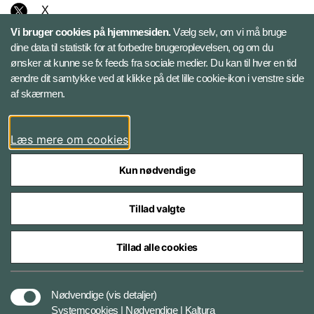
X
Vi bruger cookies på hjemmesiden.
Vælg selv, om vi må bruge
Instagram
dine data til statistik for at forbedre brugeroplevelsen, og om du
ønsker at kunne se fx feeds fra sociale medier. Du kan til hver en tid
ændre dit samtykke ved at klikke på det lille cookie-ikon i venstre side
Bluesky
af skærmen.
LinkedIn
Læs mere om cookies
Kun nødvendige
Tillad valgte
Styrelser og myndigheder under Forsvarsministeriet
Tillad alle cookies
Databeskyttelse og ansvar
Nødvendige
(vis detaljer)
Systemcookies | Nødvendige | Kaltura