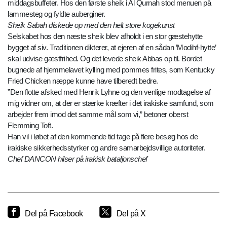
middagsbuffeter. Hos den første sheik i Al Qurnah stod menuen på
lammesteg og fyldte auberginer.
Sheik Sabah diskede op med den helt store kogekunst
Selskabet hos den næste sheik blev afholdt i en stor gæstehytte
bygget af siv. Traditionen dikterer, at ejeren af en sådan ’Modihf-hytte’
skal udvise gæstfrihed. Og det levede sheik Abbas op til. Bordet
bugnede af hjemmelavet kylling med pommes frites, som Kentucky
Fried Chicken næppe kunne have tilberedt bedre.
”Den flotte afsked med Henrik Lyhne og den venlige modtagelse af
mig vidner om, at der er stærke kræfter i det irakiske samfund, som
arbejder frem imod det samme mål som vi,” betoner oberst
Flemming Toft.
Han vil i løbet af den kommende tid tage på flere besøg hos de
irakiske sikkerhedsstyrker og andre samarbejdsvillige autoriteter.
Chef DANCON hilser på irakisk bataljonschef
Del på Facebook
Del på X