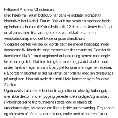
Feltpræst Andreas Christensen
Med hjælp fra Farum boldklub har danske soldater bidraget til
idrætslivet her i Kabul. Farum Boldklub har sendt en mængde bolde
og fodboldtøj herned til Kabul, hvilket fik 12 danske soldater bistået af
en af vores tolke til at arrangere en overrækkelse samt en
venskabskamp mod det lokale ungdomslandshold.
Vicepræsidenten var der og gjorde det hele meget højtideligt, inden
danskerne fik iklædt de unge mennesker det smarte tøj. Derefter fik
danskerne klø 3-1 mod ungdomslandsholdet og senere mod nogle
lokale drenge 5-0. Det hele foregik i munter leg på det stadion, som
under Taleban-regimet var så berygtet for sine offentlige henrettelser.
På bordtennisfronten er det nu Klintø, der brillerer med sin førsteplads
på ranglisten. Han må nyde det, indtil Hylle kommer hjem fra leave.
Stadion
Ugebrevets trofaste skribent er tilbage efter en ufrivilligt forlænget,
men ikke desto mindre hyggelig tjeneste i det nordlige Afghanistan.
Flyforbindelserne til provinserne i dette land er stadig lidt
uregelmæssige, så planen om lige at holde palmesøndag i Feyzabad
og så resten af påsken andre steder, endte med at pateren fejrede