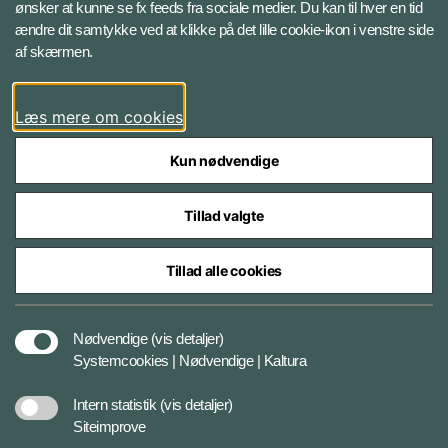
ønsker at kunne se fx feeds fra sociale medier. Du kan til hver en tid
ændre dit samtykke ved at klikke på det lille cookie-ikon i venstre side
Bluesky
af skærmen.
LinkedIn
Læs mere om cookies
Kun nødvendige
Tillad valgte
Styrelser og myndigheder under Forsvarsministeriet
Tillad alle cookies
Databeskyttelse og ansvar
Nødvendige
(vis detaljer)
Systemcookies | Nødvendige | Kaltura
Cookiepolitik
Intern statistik
(vis detaljer)
Siteimprove