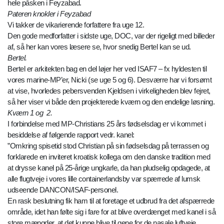
hele påsken i Feyzabad.
Pateren knokler i Feyzabad
Vi takker de vikarierende forfattere fra uge 12.
Den gode medforfatter i sidste uge, DOC, var der rigeligt med billeder
af, så her kan vores læsere se, hvor snedig Bertel kan se ud.
Bertel.
Bertel er arkitekten bag en del løjer her ved ISAF7 – fx hyldesten til
vores marine-MP’er, Nicki (se uge 5 og 6). Desværre har vi forsømt
at vise, hvorledes pebersvenden Kjeldsen i virkeligheden blev fejret,
så her viser vi både den projekterede kværn og den endelige løsning.
Kværn 1 og 2.
I forbindelse med MP-Christians 25 års fødselsdag er vi kommet i
besiddelse af følgende rapport vedr. kanel:
”Omkring spisetid stod Christian på sin fødselsdag på terrassen og
forklarede en inviteret kroatisk kollega om den danske tradition med
at drysse kanel på 25-årige ungkarle, da han pludselig opdagede, at
alle flugtveje i vores lille containerlandsby var spærrede af lumsk
udseende DANCON/ISAF-personel.
En rask beslutning fik ham til at foretage et udbrud fra det afspærrede
område, idet han følte sig i fare for at blive overdænget med kanel i så
store mængder, at det kunne blive til gene for de nasale luftveje.