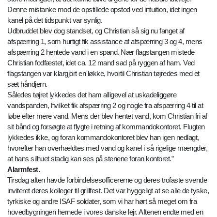
Denne mistanke mod de opstillede opstod ved intuition, idet ingen
kanel på det tidspunkt var synlig.
Udbruddet blev dog standset, og Christian så sig nu fanget af
afspærring 1, som hurtigt fik assistance af afspærring 3 og 4, mens
afspærring 2 hentede vand i en spand. Nær flagstangen mistede
Christian fodfæstet, idet ca. 12 mand sad på ryggen af ham. Ved
flagstangen var klargjort en løkke, hvortil Christian tøjredes med et
sæt håndjern.
Således tøjret lykkedes det ham alligevel at uskadeliggøre
vandspanden, hvilket fik afspærring 2 og nogle fra afspærring 4 til at
løbe efter mere vand. Mens der blev hentet vand, kom Christian fri af
sit bånd og forsøgte at flygte i retning af kommandokontoret. Flugten
lykkedes ikke, og foran kommandokontoret blev han igen nedlagt,
hvorefter han overhældtes med vand og kanel i så rigelige mængder,
at hans silhuet stadig kan ses på stenene foran kontoret.”
Alarmfest.
Tirsdag aften havde forbindelsesofficererne og deres trofaste svende
inviteret deres kolleger til grillfest. Det var hyggeligt at se alle de tyske,
tyrkiske og andre ISAF soldater, som vi har hørt så meget om fra
hovedbygningen hernede i vores danske lejr. Aftenen endte med en