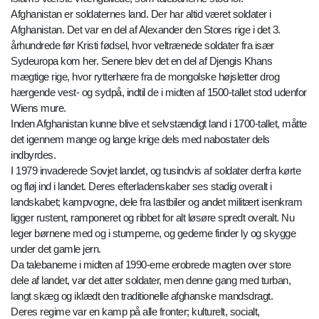
Afghanistan er soldaternes land. Der har altid været soldater i
Afghanistan. Det var en del af Alexander den Stores rige i det 3.
århundrede før Kristi fødsel, hvor veltrænede soldater fra især
Sydeuropa kom her. Senere blev det en del af Djengis Khans
mægtige rige, hvor rytterhære fra de mongolske højsletter drog
hærgende vest- og sydpå, indtil de i midten af 1500-tallet stod udenfor
Wiens mure.
Inden Afghanistan kunne blive et selvstændigt land i 1700-tallet, måtte
det igennem mange og lange krige dels med nabostater dels
indbyrdes.
I 1979 invaderede Sovjet landet, og tusindvis af soldater derfra kørte
og fløj ind i landet. Deres efterladenskaber ses stadig overalt i
landskabet; kampvogne, dele fra lastbiler og andet militært isenkram
ligger rustent, ramponeret og ribbet for alt løsøre spredt overalt. Nu
leger børnene med og i stumperne, og gederne finder ly og skygge
under det gamle jern.
Da talebanerne i midten af 1990-erne erobrede magten over store
dele af landet, var det atter soldater, men denne gang med turban,
langt skæg og iklædt den traditionelle afghanske mandsdragt.
Deres regime var en kamp på alle fronter; kulturelt, socialt,