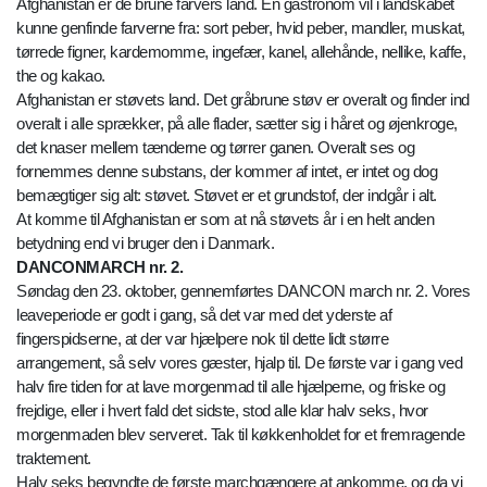
Afghanistan er de brune farvers land. En gastronom vil i landskabet
kunne genfinde farverne fra: sort peber, hvid peber, mandler, muskat,
tørrede figner, kardemomme, ingefær, kanel, allehånde, nellike, kaffe,
the og kakao.
Afghanistan er støvets land. Det gråbrune støv er overalt og finder ind
overalt i alle sprækker, på alle flader, sætter sig i håret og øjenkroge,
det knaser mellem tænderne og tørrer ganen. Overalt ses og
fornemmes denne substans, der kommer af intet, er intet og dog
bemægtiger sig alt: støvet. Støvet er et grundstof, der indgår i alt.
At komme til Afghanistan er som at nå støvets år i en helt anden
betydning end vi bruger den i Danmark.
DANCONMARCH nr. 2.
Søndag den 23. oktober, gennemførtes DANCON march nr. 2. Vores
leaveperiode er godt i gang, så det var med det yderste af
fingerspidserne, at der var hjælpere nok til dette lidt større
arrangement, så selv vores gæster, hjalp til. De første var i gang ved
halv fire tiden for at lave morgenmad til alle hjælperne, og friske og
frejdige, eller i hvert fald det sidste, stod alle klar halv seks, hvor
morgenmaden blev serveret. Tak til køkkenholdet for et fremragende
traktement.
Halv seks begyndte de første marchgængere at ankomme, og da vi