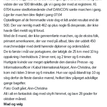
vidste der var 500 tilmeldte, gik vi i gang der med at registrere. Kl.
0704 kunne stedfortrædende chef DANCON sætte marchen i gang.
Lige før marchen blev fløjtet i gang 07:04
Optællingen af de fremmødte viste dog et lidt andet resultat end de
500. Der var nemlig mødt 462 op plus nogle få desperate, der ikke
havde fået meldt sig til forud.
Med de 8 mand, der ikke gennemførte marchen, og de ekstra folk,
primært amerikanere, der var med på afbud, blev der uddelt 450
marchmedaljer med dertil hørende diplomer og ordensbånd.
De to første i mål var portugisere, der løb/gik de 25 km med 10 kg
oppakning i henholdsvis 2 timer rent, og 2 timer og 6 minutter.
Hurtigste kvinde var meget opløftende den danske Presse- og
Informationsofficer i Kabul International Airport, Ann-Christina, der
kom ind i tiden 3 timer og 6 minutter. Hun var også iblandt top 10 og
slog derfor de fleste danske mænd, hvilket blev påpeget adskillige
gange bagefter.
Foto: Godt gået, Ann-Christina
Alt i alt en fantastisk dag med skyfri himmel, og lave 28 grader for
oktober måned.
Mad og valg