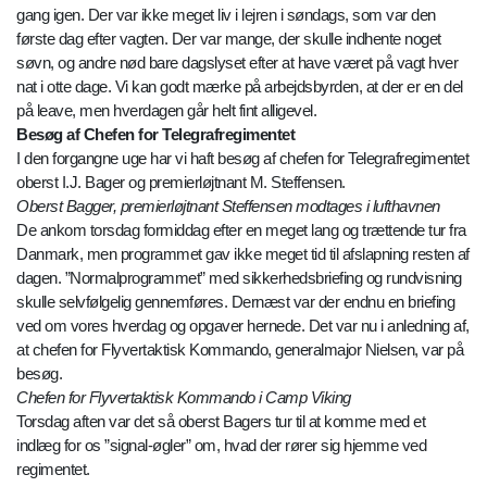
gang igen. Der var ikke meget liv i lejren i søndags, som var den
første dag efter vagten. Der var mange, der skulle indhente noget
søvn, og andre nød bare dagslyset efter at have været på vagt hver
nat i otte dage. Vi kan godt mærke på arbejdsbyrden, at der er en del
på leave, men hverdagen går helt fint alligevel.
Besøg af Chefen for Telegrafregimentet
I den forgangne uge har vi haft besøg af chefen for Telegrafregimentet
oberst I.J. Bager og premierløjtnant M. Steffensen.
Oberst Bagger, premierløjtnant Steffensen modtages i lufthavnen
De ankom torsdag formiddag efter en meget lang og trættende tur fra
Danmark, men programmet gav ikke meget tid til afslapning resten af
dagen. ”Normalprogrammet” med sikkerhedsbriefing og rundvisning
skulle selvfølgelig gennemføres. Dernæst var der endnu en briefing
ved om vores hverdag og opgaver hernede. Det var nu i anledning af,
at chefen for Flyvertaktisk Kommando, generalmajor Nielsen, var på
besøg.
Chefen for Flyvertaktisk Kommando i Camp Viking
Torsdag aften var det så oberst Bagers tur til at komme med et
indlæg for os ”signal-øgler” om, hvad der rører sig hjemme ved
regimentet.