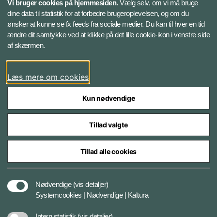
Vi bruger cookies på hjemmesiden.
Vælg selv, om vi må bruge
Instagram
dine data til statistik for at forbedre brugeroplevelsen, og om du
ønsker at kunne se fx feeds fra sociale medier. Du kan til hver en tid
ændre dit samtykke ved at klikke på det lille cookie-ikon i venstre side
Bluesky
af skærmen.
LinkedIn
Læs mere om cookies
Kun nødvendige
Tillad valgte
Styrelser og myndigheder under Forsvarsministeriet
Tillad alle cookies
Databeskyttelse og ansvar
Nødvendige
(vis detaljer)
Systemcookies | Nødvendige | Kaltura
Cookiepolitik
Intern statistik
(vis detaljer)