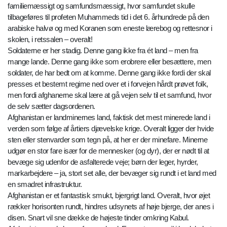
familiemæssigt og samfundsmæssigt, hvor samfundet skulle
tilbageføres til profeten Muhammeds tid i det 6. århundrede på den
arabiske halvø og med Koranen som eneste lærebog og rettesnor i
skolen, i retssalen – overalt!
Soldaterne er her stadig. Denne gang ikke fra ét land – men fra
mange lande. Denne gang ikke som erobrere eller besættere, men
soldater, de har bedt om at komme. Denne gang ikke fordi der skal
presses et bestemt regime ned over et i forvejen hårdt prøvet folk,
men fordi afghanerne skal lære at gå vejen selv til et samfund, hvor
de selv sætter dagsordenen.
Afghanistan er landminernes land, faktisk det mest minerede land i
verden som følge af årtiers djævelske krige. Overalt ligger der hvide
sten eller stenvarder som tegn på, at her er der minefare. Minerne
udgør en stor fare især for de mennesker (og dyr), der er nødt til at
bevæge sig udenfor de asfalterede veje; børn der leger, hyrder,
markarbejdere – ja, stort set alle, der bevæger sig rundt i et land med
en smadret infrastruktur.
Afghanistan er et fantastisk smukt, bjergrigt land. Overalt, hvor øjet
rækker horisonten rundt, hindres udsynets af høje bjerge, der anes i
disen. Snart vil sne dække de højeste tinder omkring Kabul.