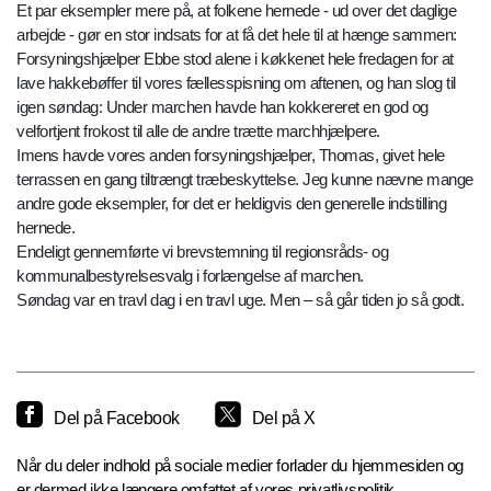
Et par eksempler mere på, at folkene hernede - ud over det daglige
arbejde - gør en stor indsats for at få det hele til at hænge sammen:
Forsyningshjælper Ebbe stod alene i køkkenet hele fredagen for at
lave hakkebøffer til vores fællesspisning om aftenen, og han slog til
igen søndag: Under marchen havde han kokkereret en god og
velfortjent frokost til alle de andre trætte marchhjælpere.
Imens havde vores anden forsyningshjælper, Thomas, givet hele
terrassen en gang tiltrængt træbeskyttelse. Jeg kunne nævne mange
andre gode eksempler, for det er heldigvis den generelle indstilling
hernede.
Endeligt gennemførte vi brevstemning til regionsråds- og
kommunalbestyrelsesvalg i forlængelse af marchen.
Søndag var en travl dag i en travl uge. Men – så går tiden jo så godt.
Del på Facebook
Del på X
Når du deler indhold på sociale medier forlader du hjemmesiden og
er dermed ikke længere omfattet af vores privatlivspolitik.