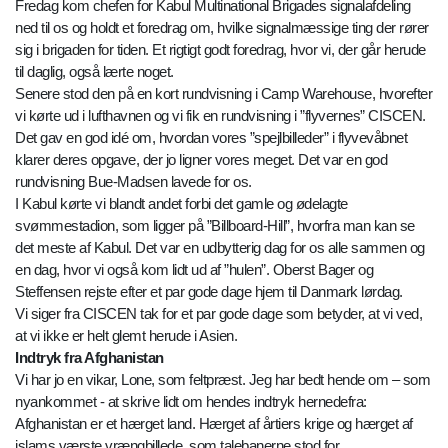
Fredag kom chefen for Kabul Multinational Brigades signalafdeling
ned til os og holdt et foredrag om, hvilke signalmæssige ting der rører
sig i brigaden for tiden. Et rigtigt godt foredrag, hvor vi, der går herude
til daglig, også lærte noget.
Senere stod den på en kort rundvisning i Camp Warehouse, hvorefter
vi kørte ud i lufthavnen og vi fik en rundvisning i ”flyvernes” CISCEN.
Det gav en god idé om, hvordan vores ”spejlbilleder” i flyvevåbnet
klarer deres opgave, der jo ligner vores meget. Det var en god
rundvisning Bue-Madsen lavede for os.
I Kabul kørte vi blandt andet forbi det gamle og ødelagte
svømmestadion, som ligger på ”Billboard-Hill”, hvorfra man kan se
det meste af Kabul. Det var en udbytterig dag for os alle sammen og
en dag, hvor vi også kom lidt ud af ”hulen”. Oberst Bager og
Steffensen rejste efter et par gode dage hjem til Danmark lørdag.
Vi siger fra CISCEN tak for et par gode dage som betyder, at vi ved,
at vi ikke er helt glemt herude i Asien.
Indtryk fra Afghanistan
Vi har jo en vikar, Lone, som feltpræst. Jeg har bedt hende om – som
nyankommet - at skrive lidt om hendes indtryk hernedefra:
Afghanistan er et hærget land. Hærget af årtiers krige og hærget af
islams værste vrængbillede, som talebanerne stod for.