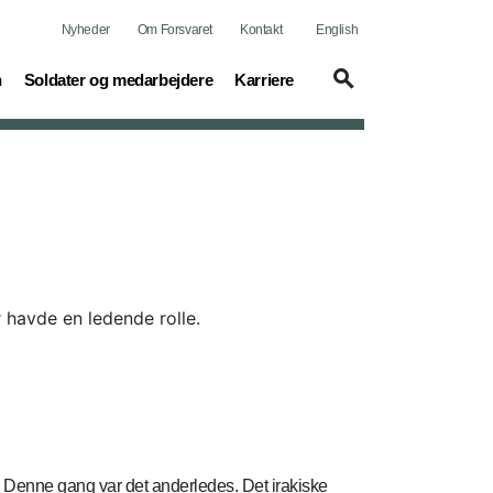
Nyheder
Om Forsvaret
Kontakt
English
(current)
(current)
n
Soldater og medarbejdere
Karriere
havde en ledende rolle.
r. Denne gang var det anderledes. Det irakiske