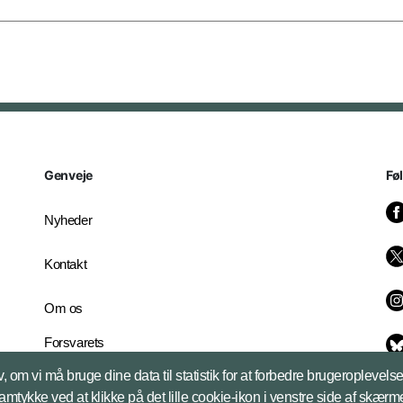
Genveje
Fø
Nyheder
Kontakt
Om os
Forsvarets
Whistleblowerordning
, om vi må bruge dine data til statistik for at forbedre brugeroplevel
English Edition
samtykke ved at klikke på det lille cookie-ikon i venstre side af skærm