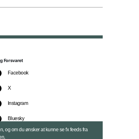
lg Forsvaret
Facebook
X
Instagram
Bluesky
sen, og om du ønsker at kunne se fx feeds fra
LinkedIn
en.