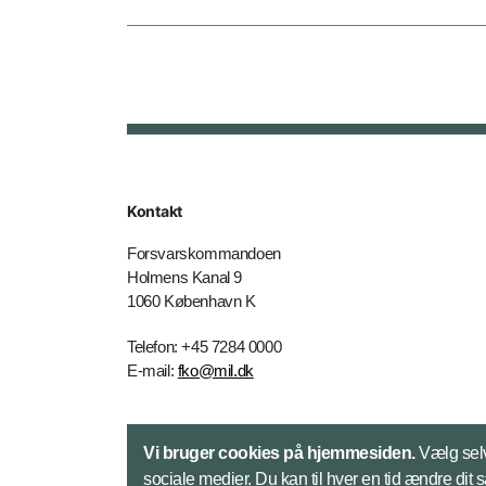
Kontakt
Forsvarskommandoen
Holmens Kanal 9
1060 København K
Telefon: +45 7284 0000
E-mail:
fko@mil.dk
Kontakt
Vi bruger cookies på hjemmesiden.
Vælg selv
sociale medier. Du kan til hver en tid ændre dit 