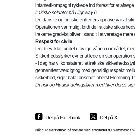
infanterikompagni rykkede ind forrest for at afsøge
Irakiske soldater på Highway 6
De danske og britiske enheders opgave var at sikr
Operationen var mulig, fordi de irakiske sikkerhed
irakerne gradvist bliver i stand til at varetage m
Respekt for civile
Der blev ikke fundet ulovlige våben i området, me
Sikkerhedsstyrker evner at lede en stor operation st
- I dag har vi konstateret, at irakiske sikkerhedssty
gennemført værdigt og med gensidig respekt mellem 
sikkerhed, siger bataljonschef, oberst Flemming To
Dansk og litauisk delingsfører med hver deres si
Del på Facebook
Del på X
Når du deler indhold på sociale medier forlader du hjemmesiden og