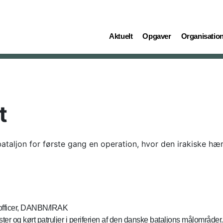
(current)
(current)
(current)
Aktuelt
Opgaver
Organisatio
t
ljon for første gang en operation, hvor den irakiske hær 
nsofficer, DANBN/IRAK
ster og kørt patruljer i periferien af den danske bataljons målområde