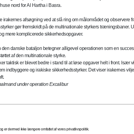
 huse nord for Al Hartha i Basra.
e irakernes afsøgning ved at slå ring om målområdet og observere fr
sstyrker gør fremskridt på de multinationale styrkers træningsbaner.
ere og mere komplicerede sikkerhedsopgaver.
n den danske bataljon betegner alligevel operationen som en succes. 
øttet af den multinationale styrke.
rker taktisk er blevet bedre i stand til at løse opgaver helt i front. Is
indbyggere og irakiske sikkerhedsstyrker. Det viser irakernes vilje t
ft.
gnalmand under operation Excalibur
 er dermed ikke længere omfattet af vores privatlivspolitik.