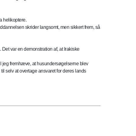
a helikoptere.
 Uddannelsen skrider langsomt, men sikkert frem, så
Det var en demonstration af, at Irakiske
ær vil jeg fremhæve, at husundersøgelserne blev
il selv at overtage ansvaret for deres lands