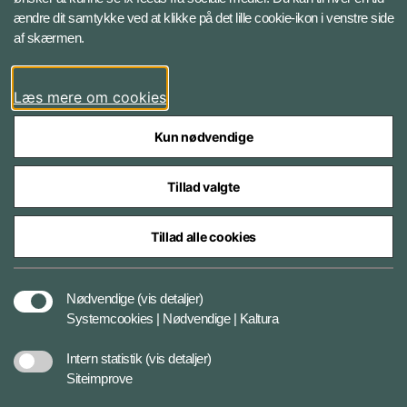
ændre dit samtykke ved at klikke på det lille cookie-ikon i venstre side
Bluesky
af skærmen.
LinkedIn
Læs mere om cookies
Kun nødvendige
Tillad valgte
Styrelser og myndigheder under Forsvarsministeriet
Tillad alle cookies
Databeskyttelse og ansvar
Nødvendige
(vis detaljer)
Systemcookies | Nødvendige | Kaltura
Cookiepolitik
Intern statistik
(vis detaljer)
Siteimprove
Tilgængelighedserklæring