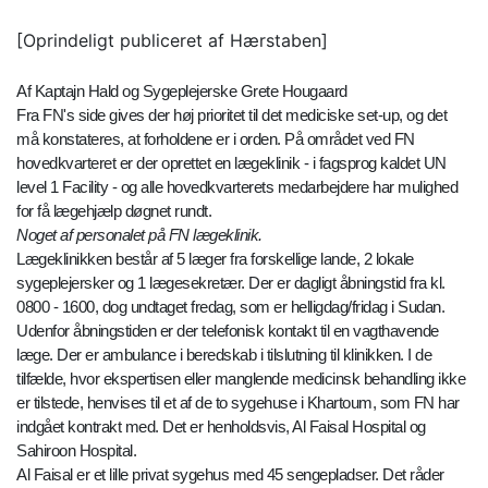
[Oprindeligt publiceret af Hærstaben]
Af Kaptajn Hald og Sygeplejerske Grete Hougaard
Fra FN's side gives der høj prioritet til det mediciske set-up, og det
må konstateres, at forholdene er i orden. På området ved FN
hovedkvarteret er der oprettet en lægeklinik - i fagsprog kaldet UN
level 1 Facility - og alle hovedkvarterets medarbejdere har mulighed
for få lægehjælp døgnet rundt.
Noget af personalet på FN lægeklinik.
Lægeklinikken består af 5 læger fra forskellige lande, 2 lokale
sygeplejersker og 1 lægesekretær. Der er dagligt åbningstid fra kl.
0800 - 1600, dog undtaget fredag, som er helligdag/fridag i Sudan.
Udenfor åbningstiden er der telefonisk kontakt til en vagthavende
læge. Der er ambulance i beredskab i tilslutning til klinikken. I de
tilfælde, hvor ekspertisen eller manglende medicinsk behandling ikke
er tilstede, henvises til et af de to sygehuse i Khartoum, som FN har
indgået kontrakt med. Det er henholdsvis, Al Faisal Hospital og
Sahiroon Hospital.
Al Faisal er et lille privat sygehus med 45 sengepladser. Det råder