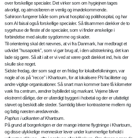
over forskellige specialer. Det virker som om hygiejnen tages
alvorligt, og atmosfæren er venlig og imødekommende.
Sahiroon fungerer både som privat hospital og politihospital, og har
som Al faisal også forskellige specialer. Så tilsammen dækker de to
sygehuse de fleste af de specialer, som vi finder ønskelige i
forbindelse med akutte sygdomme og skader.
Til orientering skal det nævnes, at vi fra Danmark, har medbragt et
udvidet "husapotek", som vi gør brug af, i den udstrækning, det kan
lade sig gøre. Så alt i alt er vi ved at være godt dækket ind, hvis der
skulle ske noget.
Sidste fredag, der som sagt er en fridag for lokalbefolkningen, var
nogle af os på "recce" i Khartoum, for at lokalisere FN faciliteter og
andre vigtige organisationer. Så snart man kommer bare få kilometer
væk fra centrum, ændrer bybilledet sig markant. Vejene bliver
ekstremt dårlige, der er ufærdigt byggeri i hobetal og der er ufatteligt
støvet og beskidt alle steder. Samtidig bliver kontrasterne mellem rig
og fattig næsten øredøvende.
Paphus i udkanten af Khartoum.
På grund af borgerkrigen er der mange interne flygtninge i Khartoum,
og disse ulykkelige mennesker lever under kummerlige forhold i