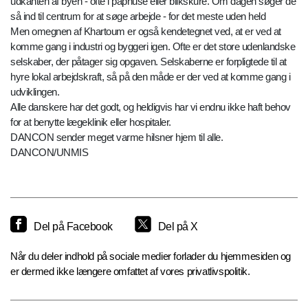
udkanten af byen - ofte i paphuse eller blikskure. Om dagen søger de
så ind til centrum for at søge arbejde - for det meste uden held
Men omegnen af Khartoum er også kendetegnet ved, at er ved at
komme gang i industri og byggeri igen. Ofte er det store udenlandske
selskaber, der påtager sig opgaven. Selskaberne er forpligtede til at
hyre lokal arbejdskraft, så på den måde er der ved at komme gang i
udviklingen.
Alle danskere har det godt, og heldigvis har vi endnu ikke haft behov
for at benytte lægeklinik eller hospitaler.
DANCON sender meget varme hilsner hjem til alle.
DANCON/UNMIS
Del på Facebook
Del på X
Når du deler indhold på sociale medier forlader du hjemmesiden og
er dermed ikke længere omfattet af vores privatlivspolitik.