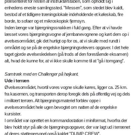
præsenteret for resten af instruktørstaben, som opholdt sig i
enhedens eneste samlingssted. ”Messen”, som stedet blev kaldt,
bestod af et tidligere træningslokale indeholdende et køleskab, fire
borde, to sofaer og et mikroskopisk fjernsyn.
Inden længe var bjærgningssnakken i fuld gang. Efter at vi havde
læsset vores bjærgningsvogne af jernbanevognene og kørt dem op i
øvelsesområdet, gik det hurtigt op for os, at vi skulle med rundt i
området og se på de engelske bjærgningselevers opgaver. I det hele
taget gjorde øvelsesledelsen (på trods af den forestående eksamen)
alt, hvad de kunne for, at vi ikke skulle komme til at ”gå i tomgang”.
Samtræk med en Challenger på højkant.
Ude i terræn
Øvelsesområdet, hvortil vores vogne skulle køres, ligger ca. 25 km.
fra kasernen, og transporten derop foregik dels på offentlig vej og dels
i militært terræn. Alt bjærgningsmateriel forblev oppe i
øvelsesområdet hele ugen bevogtet om natten af de engelske
kursister.
I området var oprettet en kommandostation i miniformat, hvorfra der
blev holdt styr på alle de bjærgningsopgaver, der var lagt ud i terrænet
af deres støttepersonel også kaldet ”DUMP CREW”.