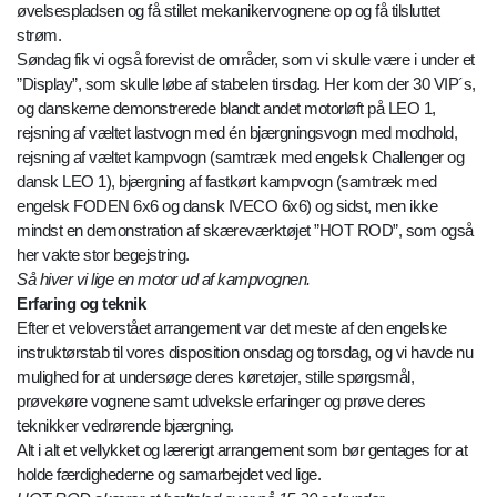
øvelsespladsen og få stillet mekanikervognene op og få tilsluttet
strøm.
Søndag fik vi også forevist de områder, som vi skulle være i under et
”Display”, som skulle løbe af stabelen tirsdag. Her kom der 30 VIP´s,
og danskerne demonstrerede blandt andet motorløft på LEO 1,
rejsning af væltet lastvogn med én bjærgningsvogn med modhold,
rejsning af væltet kampvogn (samtræk med engelsk Challenger og
dansk LEO 1), bjærgning af fastkørt kampvogn (samtræk med
engelsk FODEN 6x6 og dansk IVECO 6x6) og sidst, men ikke
mindst en demonstration af skæreværktøjet ”HOT ROD”, som også
her vakte stor begejstring.
Så hiver vi lige en motor ud af kampvognen.
Erfaring og teknik
Efter et veloverstået arrangement var det meste af den engelske
instruktørstab til vores disposition onsdag og torsdag, og vi havde nu
mulighed for at undersøge deres køretøjer, stille spørgsmål,
prøvekøre vognene samt udveksle erfaringer og prøve deres
teknikker vedrørende bjærgning.
Alt i alt et vellykket og lærerigt arrangement som bør gentages for at
holde færdighederne og samarbejdet ved lige.