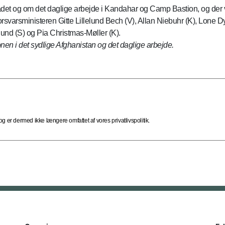
ådet og om det daglige arbejde i Kandahar og Camp Bastion, og der v
forsvarsministeren Gitte Lillelund Bech (V), Allan Niebuhr (K), Lone 
nd (S) og Pia Christmas-Møller (K).
onen i det sydlige Afghanistan og det daglige arbejde.
 er dermed ikke længere omfattet af vores privatlivspolitik.