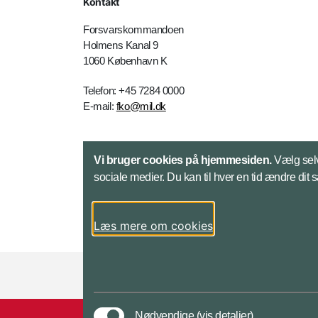
Kontakt
Forsvarskommandoen
Holmens Kanal 9
1060 København K
Telefon: +45 7284 0000
E-mail:
fko@mil.dk
Kontakt
Vi bruger cookies på hjemmesiden.
Vælg selv
sociale medier. Du kan til hver en tid ændre dit 
Læs mere om cookies
Styrelser og myndigheder under Forsvarsmini
Nødvendige
(vis detaljer)