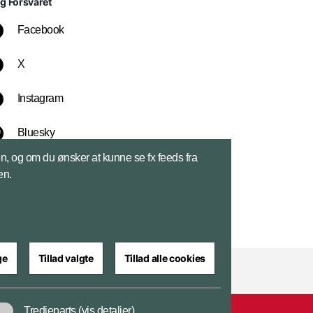
lg Forsvaret
Facebook
X
Instagram
Bluesky
sen, og om du ønsker at kunne se fx feeds fra
LinkedIn
en.
ge
Tillad valgte
Tillad alle cookies
Tredjeparts
(vis detaljer)