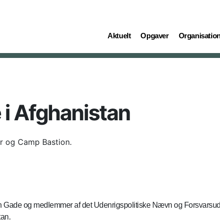
(current)
(current)
(current)
Aktuelt
Opgaver
Organisatio
 i Afghanistan
ar og Camp Bastion.
en Gade og medlemmer af det Udenrigspolitiske Nævn og Forsvarsud
tan.