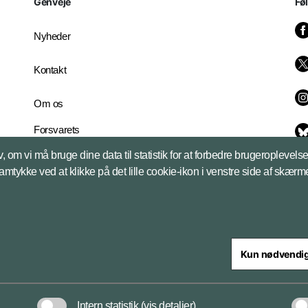
Genveje
Fø
Nyheder
Kontakt
Om os
Forsvarets
Whistleblowerordning
, om vi må bruge dine data til statistik for at forbedre brugeroplevel
English Edition
samtykke ved at klikke på det lille cookie-ikon i venstre side af skærm
Kun nødvendi
steriet
Intern statistik
(vis detaljer)