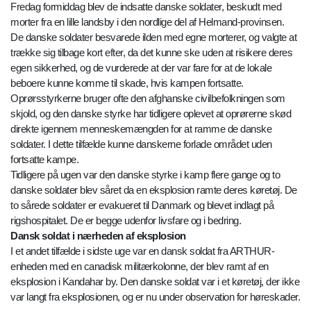
Fredag formiddag blev de indsatte danske soldater, beskudt med
morter fra en lille landsby i den nordlige del af Helmand-provinsen.
De danske soldater besvarede ilden med egne morterer, og valgte at
trække sig tilbage kort efter, da det kunne ske uden at risikere deres
egen sikkerhed, og de vurderede at der var fare for at de lokale
beboere kunne komme til skade, hvis kampen fortsatte.
Oprørsstyrkerne bruger ofte den afghanske civilbefolkningen som
skjold, og den danske styrke har tidligere oplevet at oprørerne skød
direkte igennem menneskemængden for at ramme de danske
soldater. I dette tilfælde kunne danskerne forlade området uden
fortsatte kampe.
Tidligere på ugen var den danske styrke i kamp flere gange og to
danske soldater blev såret da en eksplosion ramte deres køretøj. De
to sårede soldater er evakueret til Danmark og blevet indlagt på
rigshospitalet. De er begge udenfor livsfare og i bedring.
Dansk soldat i nærheden af eksplosion
I et andet tilfælde i sidste uge var en dansk soldat fra ARTHUR-
enheden med en canadisk militærkolonne, der blev ramt af en
eksplosion i Kandahar by. Den danske soldat var i et køretøj, der ikke
var langt fra eksplosionen, og er nu under observation for høreskader.