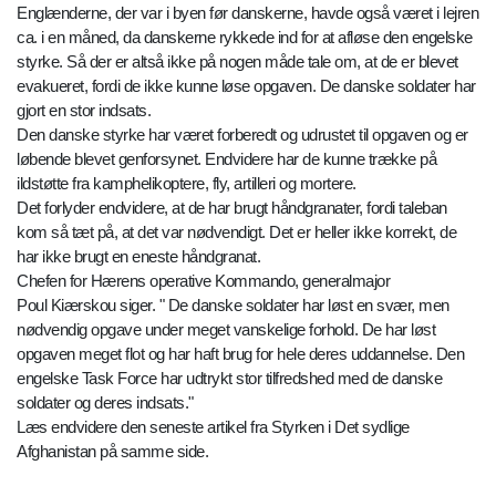
Englænderne, der var i byen før danskerne, havde også været i lejren
ca. i en måned, da danskerne rykkede ind for at afløse den engelske
styrke. Så der er altså ikke på nogen måde tale om, at de er blevet
evakueret, fordi de ikke kunne løse opgaven. De danske soldater har
gjort en stor indsats.
Den danske styrke har været forberedt og udrustet til opgaven og er
løbende blevet genforsynet. Endvidere har de kunne trække på
ildstøtte fra kamphelikoptere, fly, artilleri og mortere.
Det forlyder endvidere, at de har brugt håndgranater, fordi taleban
kom så tæt på, at det var nødvendigt. Det er heller ikke korrekt, de
har ikke brugt en eneste håndgranat.
Chefen for Hærens operative Kommando, generalmajor
Poul Kiærskou siger. " De danske soldater har løst en svær, men
nødvendig opgave under meget vanskelige forhold. De har løst
opgaven meget flot og har haft brug for hele deres uddannelse. Den
engelske Task Force har udtrykt stor tilfredshed med de danske
soldater og deres indsats."
Læs endvidere den seneste artikel fra Styrken i Det sydlige
Afghanistan på samme side.