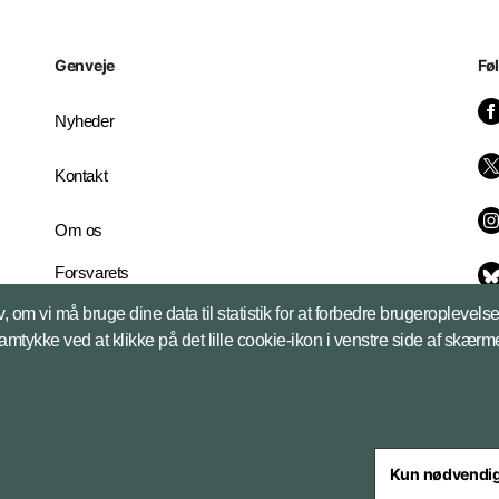
Genveje
Fø
Nyheder
Kontakt
Om os
Forsvarets
Whistleblowerordning
, om vi må bruge dine data til statistik for at forbedre brugeroplevel
English Edition
samtykke ved at klikke på det lille cookie-ikon i venstre side af skærm
Kun nødvendi
steriet