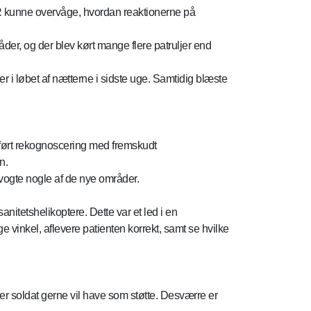
OR kunne overvåge, hvordan reaktionerne på
åder, og der blev kørt mange flere patruljer end
 i løbet af nætterne i sidste uge. Samtidig blæste
mført rekognoscering med fremskudt
n.
bevogte nogle af de nye områder.
nitetshelikoptere. Dette var et led i en
e vinkel, aflevere patienten korrekt, samt se hvilke
r soldat gerne vil have som støtte. Desværre er