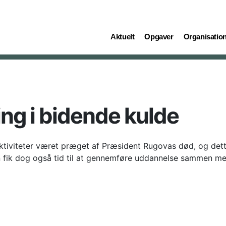
(current)
(current)
(current)
Aktuelt
Opgaver
Organisatio
ing i bidende kulde
 aktiviteter været præget af Præsident Rugovas død, og dett
gen fik dog også tid til at gennemføre uddannelse sammen 