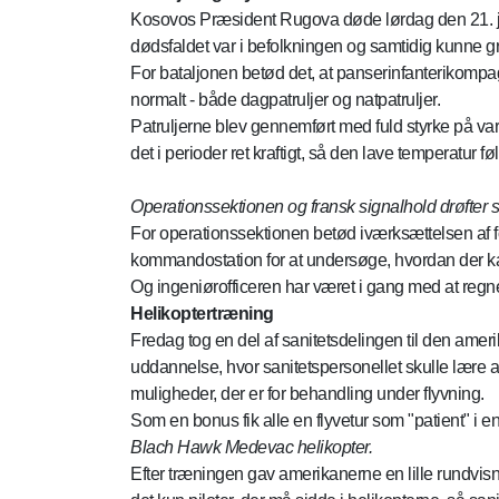
Kosovos Præsident Rugova døde lørdag den 21. jan
dødsfaldet var i befolkningen og samtidig kunne gri
For bataljonen betød det, at panserinfanterikompagn
normalt - både dagpatruljer og natpatruljer.
Patruljerne blev gennemført med fuld styrke på va
det i perioder ret kraftigt, så den lave temperatur 
Operationssektionen og fransk signalhold drøfter s
For operationssektionen betød iværksættelsen af f
kommandostation for at undersøge, hvordan der kan 
Og ingeniørofficeren har været i gang med at regne
Helikoptertræning
Fredag tog en del af sanitetsdelingen til den ameri
uddannelse, hvor sanitetspersonellet skulle lære at
muligheder, der er for behandling under flyvning.
Som en bonus fik alle en flyvetur som "patient" i
Blach Hawk Medevac helikopter.
Efter træningen gav amerikanerne en lille rundvis