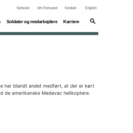
Nyheder
Om Forsvaret
Kontakt
English
(current)
(current)
n
Soldater og medarbejdere
Karriere
e har blandt andet medført, at der er kørt
med de amerikanske Medevac helikoptere.