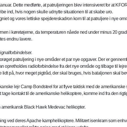
uar. Dette medførte, at patruljeringen blev intensiveret for at KF
be ind, hvis nogen skulle udnytte situationen til at skabe uro.
iet og vores lettiske spejdereskadron kom til at patruljere i nye omr
rmen i køretøjerne, da temperaturen nåede ned under minus 20 grader
føltes endnu lavere.
ignalforbindelser.
orøget patruljering i nye områder et par nye opgaver. Der er genne
opretholdes radioforbindelse fra det nye område og tilbage til lejre
 lidt på, hvor meget pigtråd, der skal bruges, hvis bataljonen skal 
kanske lejr Camp Bondsteel for at flyve taktisk med de amerikanske sa
 tage kontakt til de amerikanske helikoptere, komme ind fra den rigtig
 en amerikansk Black Hawk Medevac helikopter.
ning ved deres Apache kamphelikoptere. Militært isenkram som enhve