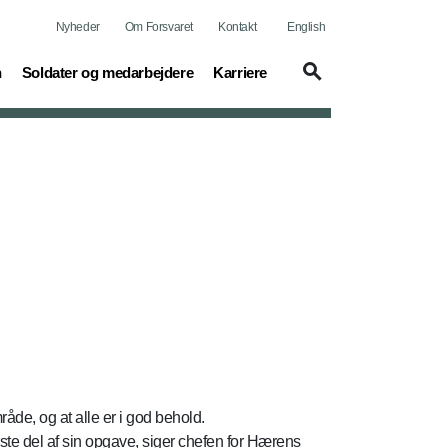
Nyheder
Om Forsvaret
Kontakt
English
(current)
(current)
n
Soldater og medarbejdere
Karriere
de, og at alle er i god behold.
rste del af sin opgave, siger chefen for Hærens