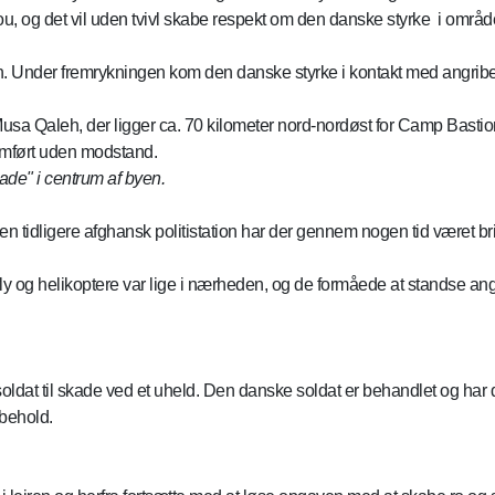
og det vil uden tvivl skabe respekt om den danske styrke i område
en. Under fremrykningen kom den danske styrke i kontakt med angribe
Musa Qaleh, der ligger ca. 70 kilometer nord-nordøst for Camp Bastion
nemført uden modstand.
ade" i centrum af byen.
tidligere afghansk politistation har der gennem nogen tid været briti
y og helikoptere var lige i nærheden, og de formåede at standse angre
ldat til skade ved et uheld. Den danske soldat er behandlet og har d
 behold.