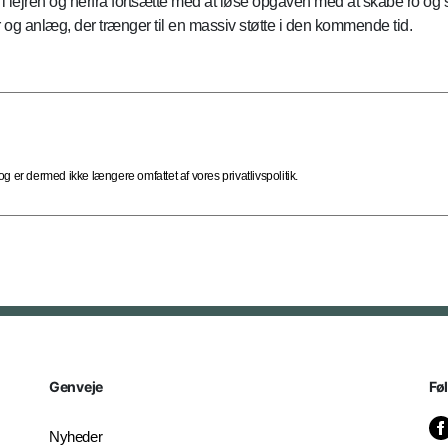
i lejren og herfra fortsætte med at løse opgaven med at skabe ro og st
 og anlæg, der trænger til en massiv støtte i den kommende tid.
 er dermed ikke længere omfattet af vores privatlivspolitik.
Genveje
Fø
Nyheder