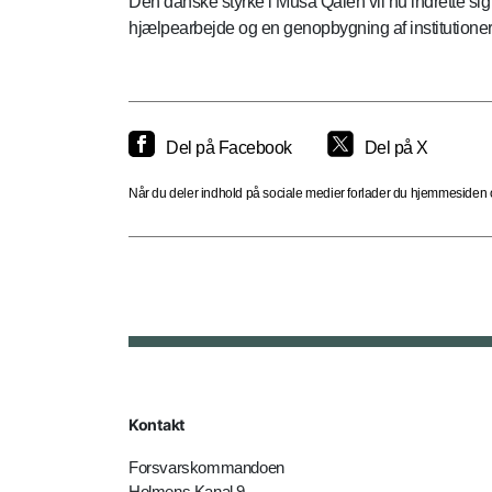
Den danske styrke i Musa Qaleh vil nu indrette sig 
hjælpearbejde og en genopbygning af institutioner
Del på Facebook
Del på X
Når du deler indhold på sociale medier forlader du hjemmesiden og
Kontakt
Forsvarskommandoen
Holmens Kanal 9