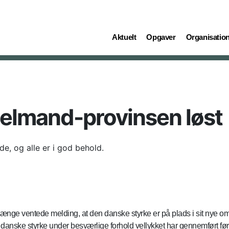
(current)
(current)
(current)
Aktuelt
Opgaver
Organisatio
Helmand-provinsen løst
e, og alle er i god behold.
nge ventede melding, at den danske styrke er på plads i sit nye områ
en danske styrke under besværlige forhold vellykket har gennemført fø