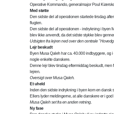
Operative Kommando, generalmajor Poul Kiærskou, 
Med støtte
Den sidste del af operationen startede tirsdag aft
flugten.
Den sidste del af operationen - indrykning i byen 
blev ikke anvendt, da det sidste stykke blev gen
Udsigten fra lejren ned over den centrale "Hovedg
Lejr beskudt
Byen Musa Qaleh har ca. 40.000 indbyggere, og i en 
nogle enkelte danskere.
Denne lejr blev tirsdag eftermiddag beskudt, men fl
lejren.
Oversigt over Musa Qaleh.
Et uheld
Inden den sidste indrykning i byen kom en dansk so
Ellers lyder meldingerne, at alle danskere er i god
Musa Qaleh set fra en anden retning.
Ny fase