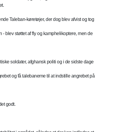
t.
nde Taleban-køretøjer, der dog blev afvist og tog
 - blev støttet af fly og kamphelikoptere, men de
ske soldater, afghansk politi og i de sidste dage
bet og få talebanerne til at indstille angrebet på
et godt.