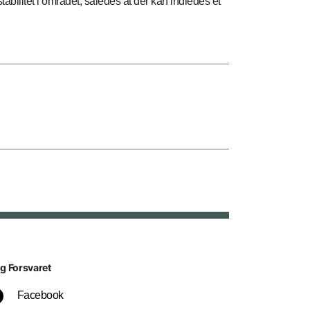
abilitet i området, således at der kan indledes et
lg Forsvaret
Facebook