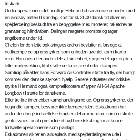
til skade.
Under operationen i det nordlige Helmand observerede enheden mod
en landsby natten til søndag. Kort før kl. 21.00 dansk tid bliver en
spejderdeling beskudt fra en bebyggelse med morterer, raketdrevne
granater og håndvåben. Delingen reagerer prompte og tager
angriberne under ild.
Chefen for den lette opklaringseskadron beslutter at forsøge at
nedkæmpe de oprørsstyrker, som enheden uventet kom i kamp
med. Han indsætter andre dele af sin enhed, spejderdelinger og den
lette mortersektion, til at støtte de forreste enheder i kampen.
Samtidig påkalder hans Forward Air Controller støtte fra fly, der hurtigt
kommer den danske styrke til hjælp. Senere indsætter den britiske
styrke i Helmand også kamphelikoptere af typen AH-64 Apache
Longbow til støtte for danskerne.
Efter tre-fire timer ebber kamphandlingerne ud. Oprørsstyrkerne, der
begyndte kampen, besvarer ikke længere ilden. Eskadronen har
under den lange indsættelse brugt en del ammunition, som nu skulle
genforsynes for at opretholde et højt beredskab og for at kunne
fortsætte operationerne som planlagt.
Eskadronen sikrer en landeplads med spejderdelingerne ude i