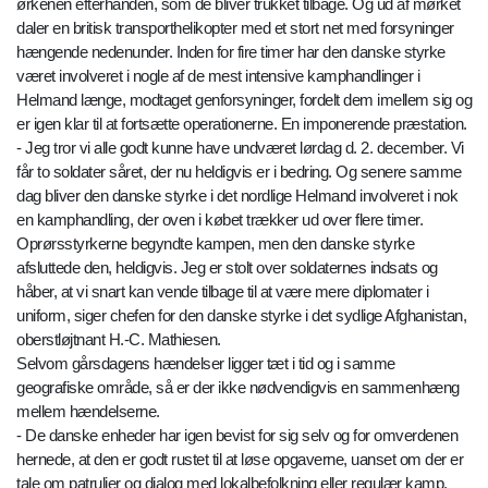
ørkenen efterhånden, som de bliver trukket tilbage. Og ud af mørket
daler en britisk transporthelikopter med et stort net med forsyninger
hængende nedenunder. Inden for fire timer har den danske styrke
været involveret i nogle af de mest intensive kamphandlinger i
Helmand længe, modtaget genforsyninger, fordelt dem imellem sig og
er igen klar til at fortsætte operationerne. En imponerende præstation.
- Jeg tror vi alle godt kunne have undværet lørdag d. 2. december. Vi
får to soldater såret, der nu heldigvis er i bedring. Og senere samme
dag bliver den danske styrke i det nordlige Helmand involveret i nok
en kamphandling, der oven i købet trækker ud over flere timer.
Oprørsstyrkerne begyndte kampen, men den danske styrke
afsluttede den, heldigvis. Jeg er stolt over soldaternes indsats og
håber, at vi snart kan vende tilbage til at være mere diplomater i
uniform, siger chefen for den danske styrke i det sydlige Afghanistan,
oberstløjtnant H.-C. Mathiesen.
Selvom gårsdagens hændelser ligger tæt i tid og i samme
geografiske område, så er der ikke nødvendigvis en sammenhæng
mellem hændelserne.
- De danske enheder har igen bevist for sig selv og for omverdenen
hernede, at den er godt rustet til at løse opgaverne, uanset om der er
tale om patruljer og dialog med lokalbefolkning eller regulær kamp,