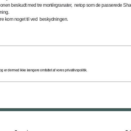
tionen beskudt med tre mortérgranater, netop som de passerede Shat
ning.
ere kom noget til ved beskydningen.
 er dermed ikke længere omfattet af vores privatlivspolitik.