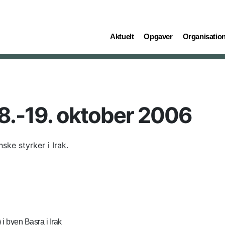
(current)
(current)
(current)
Aktuelt
Opgaver
Organisatio
8.-19. oktober 2006
ke styrker i Irak.
i byen Basra i Irak