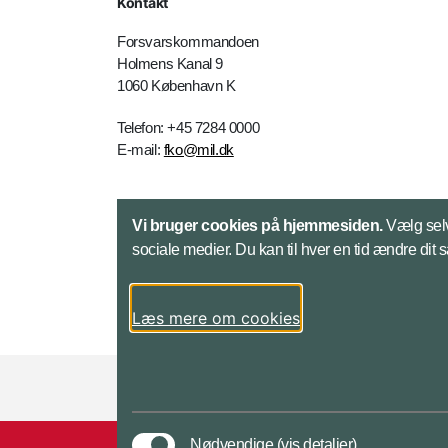
Kontakt
Forsvarskommandoen
Holmens Kanal 9
1060 København K
Telefon: +45 7284 0000
E-mail:
fko@mil.dk
Kontakt
Vi bruger cookies på hjemmesiden.
Vælg selv
sociale medier. Du kan til hver en tid ændre dit 
Læs mere om cookies
Styrelser og myndigheder under Forsvarsmini
Nødvendige
(vis detaljer)