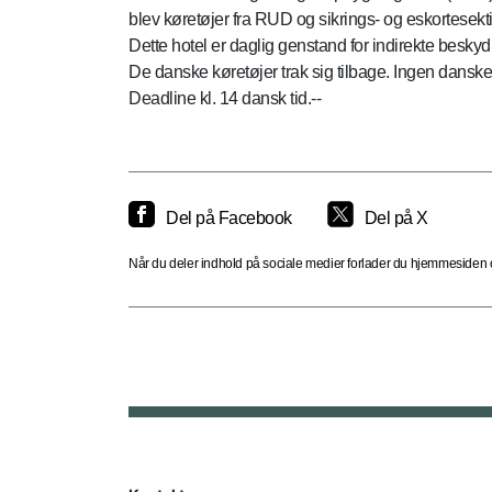
blev køretøjer fra RUD og sikrings- og eskortesek
Dette hotel er daglig genstand for indirekte beskyd
De danske køretøjer trak sig tilbage. Ingen dansk
Deadline kl. 14 dansk tid.--
Del på Facebook
Del på X
Når du deler indhold på sociale medier forlader du hjemmesiden og