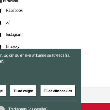
lg Forsvaret
Facebook
X
Instagram
Bluesky
sen, og om du ønsker at kunne se fx feeds fra
LinkedIn
en.
ge
Tillad valgte
Tillad alle cookies
Tredjeparts
(vis detaljer)