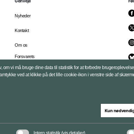
Genveje
Fø
Nyheder
Kontakt
Om os
Forsvarets
Whistleblowerordning
, om vi må bruge dine data til statistik for at forbedre brugeroplevel
English Edition
samtykke ved at klikke på det lille cookie-ikon i venstre side af skærm
Kun nødvendi
steriet
Intern statistik
(vis detaljer)