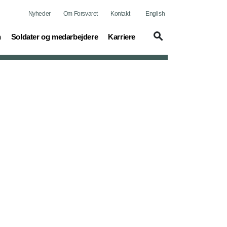
Nyheder
Om Forsvaret
Kontakt
English
(current)
(current)
n
Soldater og medarbejdere
Karriere