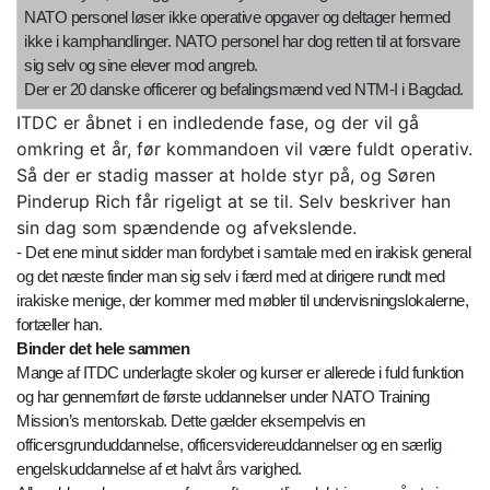
NATO personel løser ikke operative opgaver og deltager hermed
ikke i kamphandlinger. NATO personel har dog retten til at forsvare
sig selv og sine elever mod angreb.
Der er 20 danske officerer og befalingsmænd ved NTM-I i Bagdad.
ITDC er åbnet i en indledende fase, og der vil gå
omkring et år, før kommandoen vil være fuldt operativ.
Så der er stadig masser at holde styr på, og Søren
Pinderup Rich får rigeligt at se til. Selv beskriver han
sin dag som spændende og afvekslende.
- Det ene minut sidder man fordybet i samtale med en irakisk general
og det næste finder man sig selv i færd med at dirigere rundt med
irakiske menige, der kommer med møbler til undervisningslokalerne,
fortæller han.
Binder det hele sammen
Mange af ITDC underlagte skoler og kurser er allerede i fuld funktion
og har gennemført de første uddannelser under NATO Training
Mission’s mentorskab. Dette gælder eksempelvis en
officersgrunduddannelse, officersvidereuddannelser og en særlig
engelskuddannelse af et halvt års varighed.