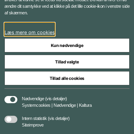
ændre dit samtykke ved at klikke på det lille cookie-ikon i venstre side
Bluesky
af skærmen.
LinkedIn
Læs mere om cookies
Kun nødvendige
Tillad valgte
Styrelser og myndigheder under Forsvarsministeriet
Tillad alle cookies
Databeskyttelse og ansvar
Nødvendige
(vis detaljer)
Systemcookies | Nødvendige | Kaltura
Cookiepolitik
Intern statistik
(vis detaljer)
Siteimprove
Tilgængelighedserklæring