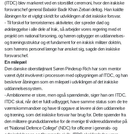
(ITDC) blev markeret ved en storstillet ceremoni, hvor den irakiske
forsvarschef general Babakir Badir Khan Zebari deltog. Han kaldte
åbningen for et vigtigt skridt for udviklingen af det irakiske forsvar.
- Til forskel for terroristernes aktiviteter, der spreder død og
ødelæggelse i alle dele af Irak, så arbejder vores regering med et
projekt om national forsoning, og hæren opbygger en uddannelses-
og træningsstruktur og et fundament for en irakisk militær doktrin,
som hærens personel længe har ønsket sig, sagde den irakiske
forsvarschef.
En milepæl
Den danske oberstløjtnant Søren Pinderup Rich har som mentor
været dybt involveret i processen med opbygningen af ITDC, og han
beskriver åbningen som en milepæl i udviklingen af det irakiske
uddannelsessystem.
- Ambitionerne er store, men også spændende, siger han om ITDC.
ITDC skal, når det er fuldt udbygget, have samme status som de tre
værnskommandoer og have til opgave at levere al den uddannelse
og træning, som det irakiske forsvar har brug for. Dette spænder fra
den militære grunduddannelse for de menige til videreuddannelse på
et ”National Defence College” (NDC) for officerer i generals- og