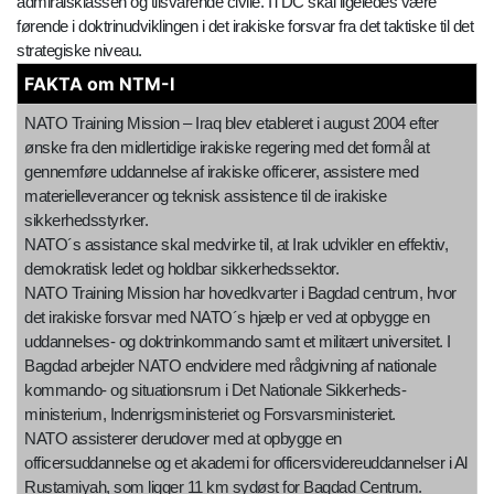
admiralsklassen og tilsvarende civile. ITDC skal ligeledes være
førende i doktrinudviklingen i det irakiske forsvar fra det taktiske til det
strategiske niveau.
FAKTA om NTM-I
NATO Training Mission – Iraq blev etableret i august 2004 efter
ønske fra den midlertidige irakiske regering med det formål at
gennemføre uddannelse af irakiske officerer, assistere med
materielleverancer og teknisk assistence til de irakiske
sikkerhedsstyrker.
NATO´s assistance skal medvirke til, at Irak udvikler en effektiv,
demokratisk ledet og holdbar sikkerhedssektor.
NATO Training Mission har hovedkvarter i Bagdad centrum, hvor
det irakiske forsvar med NATO´s hjælp er ved at opbygge en
uddannelses- og doktrinkommando samt et militært universitet. I
Bagdad arbejder NATO endvidere med rådgivning af nationale
kommando- og situationsrum i Det Nationale Sikkerheds-
ministerium, Indenrigsministeriet og Forsvarsministeriet.
NATO assisterer derudover med at opbygge en
officersuddannelse og et akademi for officersvidereuddannelser i Al
Rustamiyah, som ligger 11 km sydøst for Bagdad Centrum.