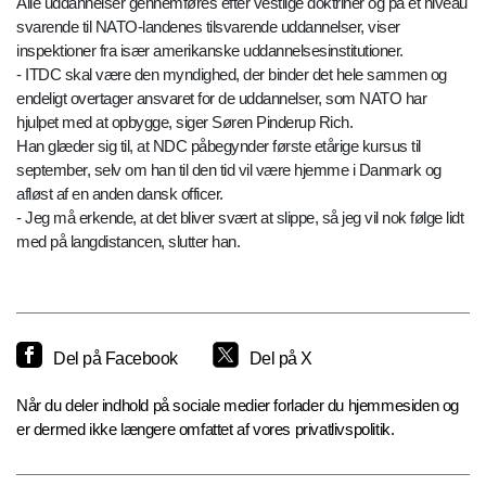
Alle uddannelser gennemføres efter vestlige doktriner og på et niveau
svarende til NATO-landenes tilsvarende uddannelser, viser
inspektioner fra især amerikanske uddannelsesinstitutioner.
- ITDC skal være den myndighed, der binder det hele sammen og
endeligt overtager ansvaret for de uddannelser, som NATO har
hjulpet med at opbygge, siger Søren Pinderup Rich.
Han glæder sig til, at NDC påbegynder første etårige kursus til
september, selv om han til den tid vil være hjemme i Danmark og
afløst af en anden dansk officer.
- Jeg må erkende, at det bliver svært at slippe, så jeg vil nok følge lidt
med på langdistancen, slutter han.
Del på Facebook
Del på X
Når du deler indhold på sociale medier forlader du hjemmesiden og
er dermed ikke længere omfattet af vores privatlivspolitik.