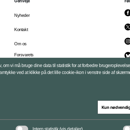
Genveje
Fø
Nyheder
Kontakt
Om os
Forsvarets
Whistleblowerordning
, om vi må bruge dine data til statistik for at forbedre brugeroplevel
English Edition
samtykke ved at klikke på det lille cookie-ikon i venstre side af skærm
Kun nødvendi
steriet
Intern statistik
(vis detaljer)