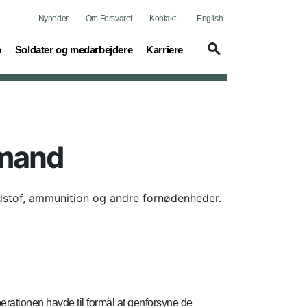
Nyheder
Om Forsvaret
Kontakt
English
(current)
(current)
n
Soldater og medarbejdere
Karriere
lmand
dstof, ammunition og andre fornødenheder.
rationen havde til formål at genforsyne de