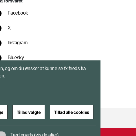
lg Forsvaret
Facebook
X
Instagram
Bluesky
sen, og om du ønsker at kunne se fx feeds fra
LinkedIn
en.
ge
Tillad valgte
Tillad alle cookies
Tredjeparts
(vis detaljer)