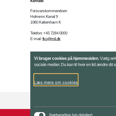
Kontakt
Forsvarskommandoen
Holmens Kanal 9
1060 København K
Telefon: +45 7284 0000
E-mail:
fko@mil.dk
Kontakt
Vi bruger cookies på hjemmesiden.
Vælg selv
sociale medier. Du kan til hver en tid ændre dit 
Læs mere om cookies
Styrelser og myndigheder under Forsvarsmini
Nødvendige
(vis detaljer)