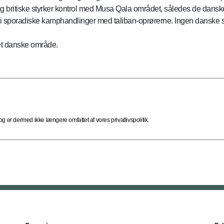
og britiske styrker kontrol med Musa Qala området, således de dansk
 i sporadiske kamphandlinger med taliban-oprørerne. Ingen danske s
det danske område.
 er dermed ikke længere omfattet af vores privatlivspolitik.