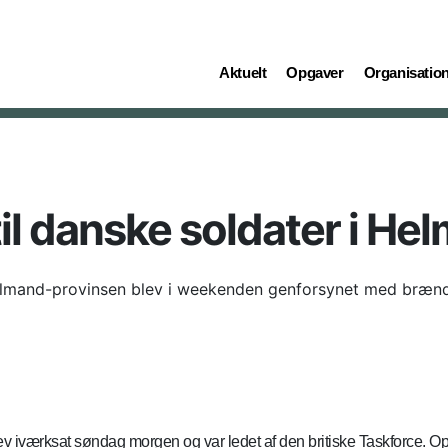
(current)
(current)
(current)
Aktuelt
Opgaver
Organisatio
il danske soldater i He
Helmand-provinsen blev i weekenden genforsynet med bræn
iværksat søndag morgen og var ledet af den britiske Taskforce. Ope