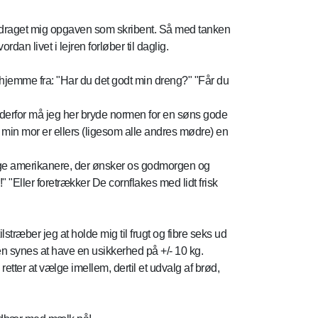
unddraget mig opgaven som skribent. Så med tanken
n livet i lejren forløber til daglig.
k hjemme fra: "Har du det godt min dreng?" "Får du
 og derfor må jeg her bryde normen for en søns gode
min mor er ellers (ligesom alle andres mødre) en
flige amerikanere, der ønsker os godmorgen og
 "Eller foretrækker De cornflakes med lidt frisk
træber jeg at holde mig til frugt og fibre seks ud
n synes at have en usikkerhed på +/- 10 kg.
ter at vælge imellem, dertil et udvalg af brød,