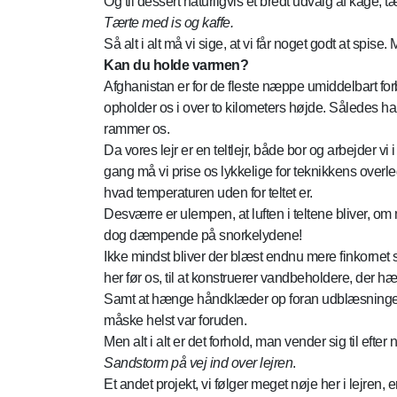
Og til dessert naturligvis et bredt udvalg af kage, 
Tærte med is og kaffe.
Så alt i alt må vi sige, at vi får noget godt at s
Kan du holde varmen?
Afghanistan er for de fleste næppe umiddelbart for
opholder os i over to kilometers højde. Således har 
rammer os.
Da vores lejr er en teltlejr, både bor og arbejder 
gang må vi prise os lykkelige for teknikkens overlege
hvad temperaturen uden for teltet er.
Desværre er ulempen, at luften i teltene bliver, om
dog dæmpende på snorkelydene!
Ikke mindst bliver der blæst endnu mere finkornet 
her før os, til at konstruerer vandbeholdere, der hæ
Samt at hænge håndklæder op foran udblæsningen for 
måske helst var foruden.
Men alt i alt er det forhold, man vender sig til efter 
Sandstorm på vej ind over lejren
.
Et andet projekt, vi følger meget nøje her i lejre