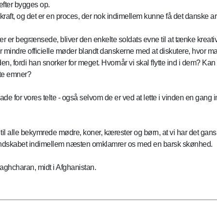
efter bygges op.
skraft, og det er en proces, der nok indimellem kunne få det danske arb
er begrænsede, bliver den enkelte soldats evne til at tænke kreativ
er mindre officielle møder blandt danskerne med at diskutere, hvor ma
en, fordi han snorker for meget. Hvornår vi skal flytte ind i dem? Ka
nte emner?
ig glade for vores telte - også selvom de er ved at lette i vinden en ga
ge til alle bekymrede mødre, koner, kærester og børn, at vi har det gan
 landskabet indimellem næsten omklamrer os med en barsk skønhed.
haghcharan, midt i Afghanistan.