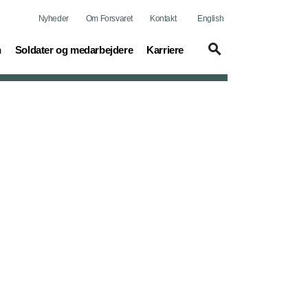
Nyheder
Om Forsvaret
Kontakt
English
(current)
(current)
n
Soldater og medarbejdere
Karriere