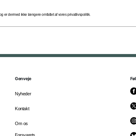
 er dermed ikke længere omfattet af vores privatlivspolitik.
Genveje
Fø
Nyheder
Kontakt
Om os
Forsvarets