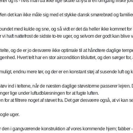
tærter og is - hvis man da ikke lige skulle få lyst til en omgang friske
pise. Men det kan ikke måle sig med et stykke dansk smørebrød og fami
bundet med kulde og sne, og så vidt er det da heller ikke kommet for
vi haft nattefrost de sidste to-tre uger, og selvom der godt kan blive 
vi i telte, og de er jo desværre ikke optimale til at håndtere daglige 
nhed. Hvert telt har en stor aircondition tilsluttet, og den sørger for, 
 muligt, endnu mere tør, og der er en konstant støj af susende luft og
støv ind i teltene, når de næsten daglige støvstorme passerer lejren.
nger lige under luftudblæsningen for at fugte luften.
at filtrere noget af støvet fra. Det gør desværre også, at vi kan se,
nogle uger.
n, er den i gangværende konstruktion af vores kommende hjem; fabber -