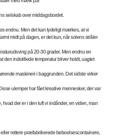
 jordbær med mælk på!
liens selskab over middagsbordet.
 os endnu. Men det kan tydeligt mærkes, at vi
varmt midt på dagen, er det kun, når solens stråler
temperaturudsving på 20-30 grader. Men endnu en
at den indstillede temperatur bliver holdt, uagtet
 kørende maskineri i baggrunden. Det sidste virker
 Disse ulemper har fået kreative mennesker, der var
 hvad der er i den luft vi indånder, en viden, man
 eller rettere præfabrikerede beboelsescontainere,