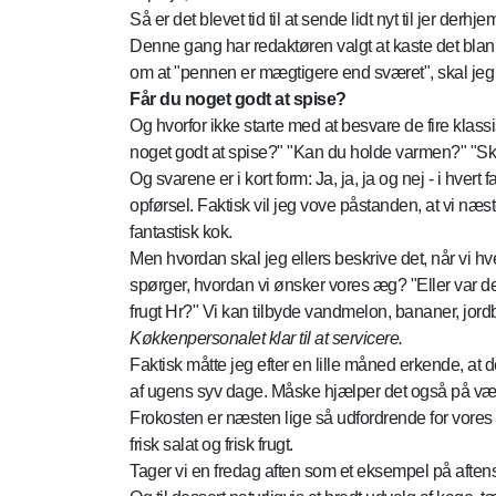
Så er det blevet tid til at sende lidt nyt til jer derh
Denne gang har redaktøren valgt at kaste det blan
om at "pennen er mægtigere end sværet", skal jeg he
Får du noget godt at spise?
Og hvorfor ikke starte med at besvare de fire klas
noget godt at spise?" "Kan du holde varmen?" "Ska
Og svarene er i kort form: Ja, ja, ja og nej - i hv
opførsel. Faktisk vil jeg vove påstanden, at vi n
fantastisk kok.
Men hvordan skal jeg ellers beskrive det, når vi 
spørger, hvordan vi ønsker vores æg? "Eller var de
frugt Hr?" Vi kan tilbyde vandmelon, bananer, jordbæ
Køkkenpersonalet klar til at servicere.
Faktisk måtte jeg efter en lille måned erkende, at 
af ugens syv dage. Måske hjælper det også på vægt
Frokosten er næsten lige så udfordrende for vores
frisk salat og frisk frugt.
Tager vi en fredag aften som et eksempel på afte