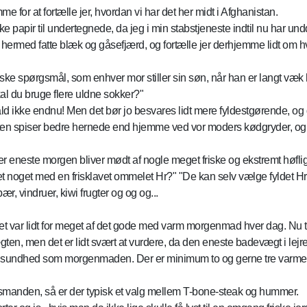
jemme for at fortælle jer, hvordan vi har det her midt i Afghanistan.
ke papir til undertegnede, da jeg i min stabstjeneste indtil nu har 
rmed fatte blæk og gåsefjærd, og fortælle jer derhjemme lidt om hvorda
siske spørgsmål, som enhver mor stiller sin søn, når han er langt væ
l du bruge flere uldne sokker?"
ert fald ikke endnu! Men det bør jo besvares lidt mere fyldestgørende,
æsten spiser bedre hernede end hjemme ved vor moders kødgryder, og 
hver eneste morgen bliver mødt af nogle meget friske og ekstremt hø
t noget med en frisklavet ommelet Hr?" "De kan selv vælge fyldet Hr!"
r, vindruer, kiwi frugter og og og...
det var lidt for meget af det gode med varm morgenmad hver dag. Nu tils
en, men det er lidt svært at vurdere, da den eneste badevægt i lejre
 sundhed som morgenmaden. Der er minimum to og gerne tre varme ret
nsmanden, så er der typisk et valg mellem T-bone-steak og hummer.