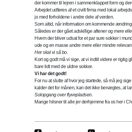
der kommer til lejren i sammenklappet form og der
Arbejdet udføres af et civilt firma med lokal arbejd
jo med forholdene i andre dele af verden.
Som altid, når information om kommende ændringer 
Således er der gået adskillige aftener og mere ell
Hvem der bliver udsat for et par sure sokker i mund
ude og en masse andre mere eller mindre releva
Her skal vi så bo.
Kort og godt må vi sige, at vi indtil videre er rigt
bare lidt med de uldne sokker.
Vi har det godt!
For nu at slutte af hvor jeg startede, så må jeg si
kalder det for månen, kan det ikke benægtes, at
Solopgang over flyvepladsen.
Mange hilsner til alle jer derhjemme fra os her i C