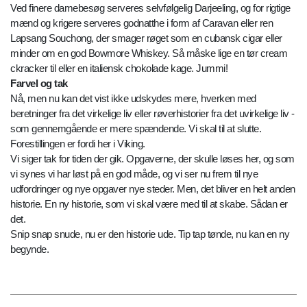
Ved finere damebesøg serveres selvfølgelig Darjeeling, og for rigtige
mænd og krigere serveres godnatthe i form af Caravan eller ren
Lapsang Souchong, der smager røget som en cubansk cigar eller
minder om en god Bowmore Whiskey. Så måske lige en tør cream
ckracker til eller en italiensk chokolade kage. Jummi!
Farvel og tak
Nå, men nu kan det vist ikke udskydes mere, hverken med
beretninger fra det virkelige liv eller røverhistorier fra det uvirkelige liv -
som gennemgående er mere spændende. Vi skal til at slutte.
Forestillingen er fordi her i Viking.
Vi siger tak for tiden der gik. Opgaverne, der skulle løses her, og som
vi synes vi har løst på en god måde, og vi ser nu frem til nye
udfordringer og nye opgaver nye steder. Men, det bliver en helt anden
historie. En ny historie, som vi skal være med til at skabe. Sådan er
det.
Snip snap snude, nu er den historie ude. Tip tap tønde, nu kan en ny
begynde.