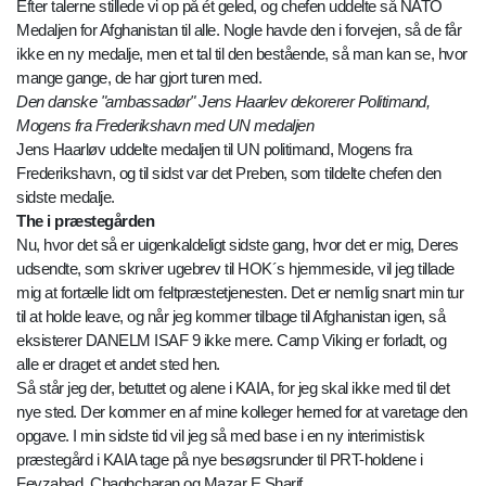
Efter talerne stillede vi op på ét geled, og chefen uddelte så NATO
Medaljen for Afghanistan til alle. Nogle havde den i forvejen, så de får
ikke en ny medalje, men et tal til den bestående, så man kan se, hvor
mange gange, de har gjort turen med.
Den danske "ambassadør" Jens Haarlev dekorerer Politimand,
Mogens fra Frederikshavn med UN medaljen
Jens Haarløv uddelte medaljen til UN politimand, Mogens fra
Frederikshavn, og til sidst var det Preben, som tildelte chefen den
sidste medalje.
The i præstegården
Nu, hvor det så er uigenkaldeligt sidste gang, hvor det er mig, Deres
udsendte, som skriver ugebrev til HOK´s hjemmeside, vil jeg tillade
mig at fortælle lidt om feltpræstetjenesten. Det er nemlig snart min tur
til at holde leave, og når jeg kommer tilbage til Afghanistan igen, så
eksisterer DANELM ISAF 9 ikke mere. Camp Viking er forladt, og
alle er draget et andet sted hen.
Så står jeg der, betuttet og alene i KAIA, for jeg skal ikke med til det
nye sted. Der kommer en af mine kolleger herned for at varetage den
opgave. I min sidste tid vil jeg så med base i en ny interimistisk
præstegård i KAIA tage på nye besøgsrunder til PRT-holdene i
Feyzabad, Chaghcharan og Mazar E Sharif.