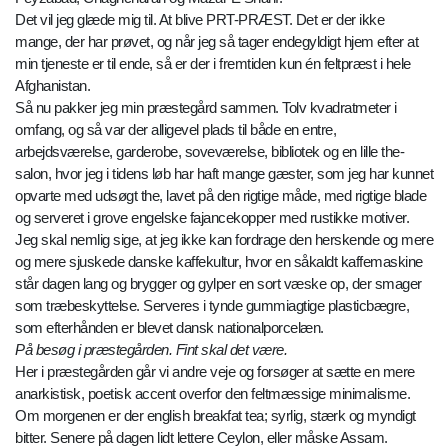
Det vil jeg glæde mig til. At blive PRT-PRÆST. Det er der ikke
mange, der har prøvet, og når jeg så tager endegyldigt hjem efter at
min tjeneste er til ende, så er der i fremtiden kun én feltpræst i hele
Afghanistan.
Så nu pakker jeg min præstegård sammen. Tolv kvadratmeter i
omfang, og så var der alligevel plads til både en entre,
arbejdsværelse, garderobe, soveværelse, bibliotek og en lille the-
salon, hvor jeg i tidens løb har haft mange gæster, som jeg har kunnet
opvarte med udsøgt the, lavet på den rigtige måde, med rigtige blade
og serveret i grove engelske fajancekopper med rustikke motiver.
Jeg skal nemlig sige, at jeg ikke kan fordrage den herskende og mere
og mere sjuskede danske kaffekultur, hvor en såkaldt kaffemaskine
står dagen lang og brygger og gylper en sort væske op, der smager
som træbeskyttelse. Serveres i tynde gummiagtige plasticbægre,
som efterhånden er blevet dansk nationalporcelæn.
På besøg i præstegården. Fint skal det være.
Her i præstegården går vi andre veje og forsøger at sætte en mere
anarkistisk, poetisk accent overfor den feltmæssige minimalisme.
Om morgenen er der english breakfat tea; syrlig, stærk og myndigt
bitter. Senere på dagen lidt lettere Ceylon, eller måske Assam.