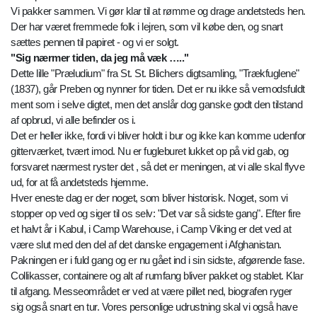
Vi pakker sammen. Vi gør klar til at rømme og drage andetsteds hen.
Der har været fremmede folk i lejren, som vil købe den, og snart
sættes pennen til papiret - og vi er solgt.
"Sig nærmer tiden, da jeg må væk ….."
Dette lille "Præludium" fra St. St. Blichers digtsamling, "Trækfuglene"
(1837), går Preben og nynner for tiden. Det er nu ikke så vemodsfuldt
ment som i selve digtet, men det anslår dog ganske godt den tilstand
af opbrud, vi alle befinder os i.
Det er heller ikke, fordi vi bliver holdt i bur og ikke kan komme udenfor
gitterværket, tvært imod. Nu er fugleburet lukket op på vid gab, og
forsvaret nærmest ryster det , så det er meningen, at vi alle skal flyve
ud, for at få andetsteds hjemme.
Hver eneste dag er der noget, som bliver historisk. Noget, som vi
stopper op ved og siger til os selv: "Det var så sidste gang". Efter fire
et halvt år i Kabul, i Camp Warehouse, i Camp Viking er det ved at
være slut med den del af det danske engagement i Afghanistan.
Pakningen er i fuld gang og er nu gået ind i sin sidste, afgørende fase.
Collikasser, containere og alt af rumfang bliver pakket og stablet. Klar
til afgang. Messeområdet er ved at være pillet ned, biografen ryger
sig også snart en tur. Vores personlige udrustning skal vi også have