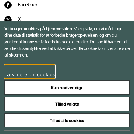
Facebook
X
Vi bruger cookies på hjemmesiden.
Vælg selv, om vi må bruge
Instagram
dine data til statistik for at forbedre brugeroplevelsen, og om du
ønsker at kunne se fx feeds fra sociale medier. Du kan til hver en tid
ændre dit samtykke ved at klikke på det lille cookie-ikon i venstre side
Bluesky
af skærmen.
LinkedIn
Læs mere om cookies
Kun nødvendige
Tillad valgte
Styrelser og myndigheder under Forsvarsministeriet
Tillad alle cookies