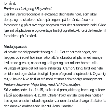
forhånd.
Foråret er i fuld gang i Feyzabad.
Der har været reccehold i Feyzabad; det næste hold, som skal
derop, og nu skulle de så se på tingene på forhånd, så de kan
forberede sig på at overtage opgaven efter det nuværende hold. Glide
lige ind på pladserne og overtage hurtigt og effektivt, fordi de kender til
forholdene på forhånd.
Medaljeparade
Vi havde medaljeparade fredag d. 21. Det er normalt noget, der
lægges op i et ret højt internationalt / multinationalt plan med mange
inviterede gæster, naboer og kolleger og stor militær hornmusik.
Vi valgte at gøre det lidt mere stilfærdig i Camp Viking, fordi det hele
er lidt rodet og måske ufestligt i lejren på grund af opbruddet. Og ærlig
talt, vi havde ikke tid til at stå med et stort selskabeligt arrangement.
Preben dekorerer Major Berg med NATO-medaljen.
Så vi arbejdede til kl. 14.45, skiftede til pæn jakke og baret, og stillede
så på appelpladsen kl. 15.00. Chefen holdt en tale, præsten holdt en
tale og de eneste indbudte gæster var den danske charge d´affaire fra
den danske ambassade i Kabul, Jens Haarløv.