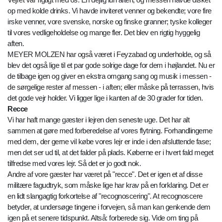
op med kolde drinks. Vi havde inviteret venner og bekendte; vore fire
irske venner, vore svenske, norske og finske granner; tyske kolleger
til vores vedligeholdelse og mange fler. Det blev en rigtig hyggelig
aften.
MEYER MOLZEN har også været i Feyzabad og underholde, og så
blev det også lige til et par gode solrige dage for dem i højlandet. Nu er
de tilbage igen og giver en ekstra omgang sang og musik i messen -
de sørgelige rester af messen - i aften; eller måske på terrassen, hvis
det gode vejr holder. Vi ligger lige i kanten af de 30 grader for tiden.
Recce
Vi har haft mange gæster i lejren den seneste uge. Det har alt
sammen at gøre med forberedelse af vores flytning. Forhandlingerne
med dem, der gerne vil købe vores lejr er inde i den afsluttende fase;
men det ser ud til, at det falder på plads. Køberne er i hvert fald meget
tilfredse med vores lejr. Så det er jo godt nok.
Andre af vore gæster har været på "recce". Det er igen et af disse
militære fagudtryk, som måske lige har krav på en forklaring. Det er
en lidt slangagtig forkortelse af "recognoscering". At recognoscere
betyder, at undersøge tingene i forvejen, så man kan genkende dem
igen på et senere tidspunkt. Altså: forberede sig. Vide om ting på