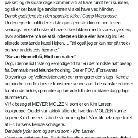
pakket, og de sidste dage kommer vi til at trave rundt her i kulissen,
og så er der bare lige tandbørsten vi skal have ved hånden.
Dansk gudstjeneste i den spanske kirke i Camp Warehouse.
Undertegnede holdt den sidste gudstjeneste i kirken her i lejren i
søndags. Vi skal huske at have kirkeklokken med til vores nye sted,
hvor soldaterne må se at få indrettet en kirke eller låne sig ind i et
allerede bestående kapel i lejren…. "thi også jeg er kun her på træk /
og hver andetsteds hjemme."
"Susan Himmelblå, Midt om natten"
Dog, i denne lidt triste og vemodige tid har vi i det mindste haft besøg
fra Danmark med feltunderholdning. Det er FOV, (Forsvarets
Oplysnings- og Velfærdstjeneste) der arrangerer den slags. Kendte
og mindre kendte danske kunstnere sendes ud til de danske enheder
for at underholde, opmuntre og forsøde lidt i den militære dagligdags
trummerum.
Vi fik besøg af MEYER MOLZEN, som er en Kim Larsen
kopigruppe. Og det var faktisk slående, hvordan MOLZEN kunne
kopiere Kim Larsens flabede slemme og lyd. Så vi fik hele repertoiret
af Hr. Larsens kendte schlagere.
Det både lyder som og ser ud som - Kim Larsen.
Vejret var rigtigt med os. En dejlig lun aften, og messen havde disket