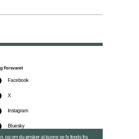
lg Forsvaret
Facebook
X
Instagram
Bluesky
sen, og om du ønsker at kunne se fx feeds fra