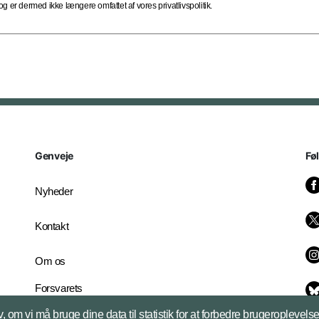
 er dermed ikke længere omfattet af vores privatlivspolitik.
Genveje
Fø
Nyheder
Kontakt
Om os
Forsvarets
Whistleblowerordning
, om vi må bruge dine data til statistik for at forbedre brugeroplevel