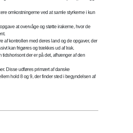
ucere omkostningerne ved at samle styrkerne i kun
l opgave at overvåge og støtte irakerne, hvor de
nt.
ere af kontrollen med deres land og de opgaver, der
ivt kan frigøres og trækkes ud af Irak.
n tidshorisont der er på det, afhænger af den
er. Disse udføres primært af danske
llem hold 8 og 9, der finder sted i begyndelsen af