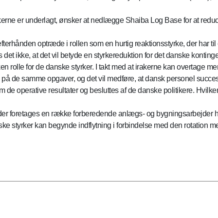
anskerne er underlagt, ønsker at nedlægge Shaiba Log Base for at red
fterhånden optræde i rollen som en hurtig reaktionsstyrke, der har ti
 det ikke, at det vil betyde en styrkereduktion for det danske kontinge
en rolle for de danske styrker. I takt med at irakerne kan overtage m
d på de samme opgaver, og det vil medføre, at dansk personel success
 de operative resultater og besluttes af de danske politikere. Hvilke
l der foretages en række forberedende anlægs- og bygningsarbejder h
ske styrker kan begynde indflytning i forbindelse med den rotation me