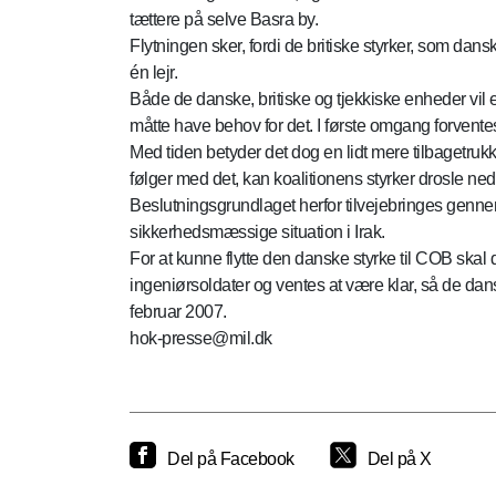
tættere på selve Basra by.
Flytningen sker, fordi de britiske styrker, som d
én lejr.
Både de danske, britiske og tjekkiske enheder vil e
måtte have behov for det. I første omgang forventes
Med tiden betyder det dog en lidt mere tilbagetrukk
følger med det, kan koalitionens styrker drosle ne
Beslutningsgrundlaget herfor tilvejebringes gennem
sikkerhedsmæssige situation i Irak.
For at kunne flytte den danske styrke til COB ska
ingeniørsoldater og ventes at være klar, så de dan
februar 2007.
hok-presse@mil.dk
Del på Facebook
Del på X