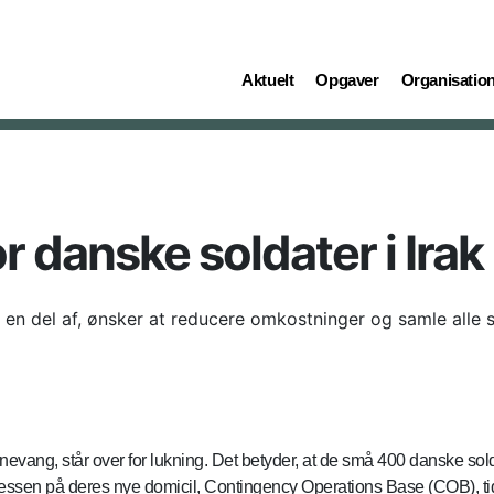
(current)
(current)
(current)
Aktuelt
Opgaver
Organisatio
r danske soldater i Irak
en del af, ønsker at reducere omkostninger og samle alle sty
evang, står over for lukning. Det betyder, at de små 400 danske soldat
ressen på deres nye domicil, Contingency Operations Base (COB), tid