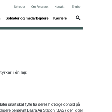
Nyheder
Om Forsvaret
Kontakt
English
(current)
(current)
n
Soldater og medarbejdere
Karriere
rker i én lejr.
er snart skal flytte fra deres hidtidige ophold på
ligere benævnt Basra Air Station (BAS), der ligger