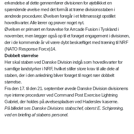
erkendelse af dette gennemfører divisionen for øjeblikket en
spændende øvelse med det formål at træne divisionsstaben i
ændrede procedurer. Øvelsen foregår i et feltmæssigt opstillet
hovedkvarter. Alle lærer og prøver noget nyt.
Øvelsen er primært en forøvelse for Arrcade Fusion i Tyskland i
november, men lægger også op til et forøget engagement i divisionen,
der i de kommende år vil være dybt beskæftiget med træning til NRF
(NATO Response Force)14.
Dobbelt størrelse
Her skal staben ved Danske Division indgå som hovedkvarter for
samtlige landstyrker i NRF, hvilket stiller store krav til alle dele af
staben, der i den anledning bliver forøget til noget nær dobbelt
størrelse.
Fra den 17. til den 21. september øvede Danske Division divisionens
nye interne procedurer ved Command Post Exercise Lightning
Gabriel, der holdes på øvelsespladsen ved Haderslev kaserne.
På billedet ses Danske Divisions stabschef, oberst E. Schjønning,
ved en briefing af stabens personel.