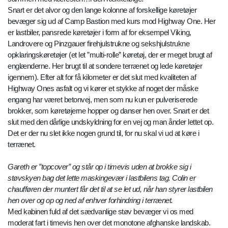
Snart er det alvor og den lange kolonne af forskellige køretøjer
bevæger sig ud af Camp Bastion med kurs mod Highway One. Her
er lastbiler, pansrede køretøjer i form af for eksempel Viking,
Landrovere og Pinzgauer firehjulstrukne og sekshjulstrukne
opklaringskøretøjer (et let ”multi-rolle” køretøj, der er meget brugt af
englænderne. Her brugt til at sondere terrænet og lede køretøjer
igennem). Efter alt for få kilometer er det slut med kvaliteten af
Highway Ones asfalt og vi kører et stykke af noget der måske
engang har været betonvej, men som nu kun er pulveriserede
brokker, som køretøjerne hopper og danser hen over. Snart er det
slut med den dårlige undskyldning for en vej og man ånder lettet op.
Det er der nu slet ikke nogen grund til, for nu skal vi ud at køre i
terrænet.
Gareth er ”topcover” og står op i timevis uden at brokke sig i
støvskyen bag det lette maskingevær i lastbilens tag. Colin er
chaufføren der muntert får det til at se let ud, når han styrer lastbilen
hen over og op og ned af enhver forhindring i terrænet.
Med kabinen fuld af det sædvanlige støv bevæger vi os med
moderat fart i timevis hen over det monotone afghanske landskab.