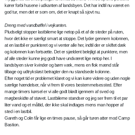
kører forbi husene i udkanten af landsbyen. Det har indtil nu været en
god tur, men det er som om, det er knapt så sjovt nu.
Dreng med vandbøffel i vejkanten.
Pludseligt stopper lastbilerne lige netop på et af de steder på ruten,
hvor det ikke er særligt smart at stoppe. Det lyder gennem kolonnen,
at en lastbil er punkteret og vi venter alle her, indtil der er skiftet dæk
og kolonnen kan fortsætte. Det er sjældent belejligt at punktere, men
af alle steder kunne jeg godt have undværet lige netop her. I
landsbyen siver kvinder og børn væk, mens en flok mænd står
tilbage og udtryksløst betragter den nu standsede kolonne.
Efter noget tid er problemet klaret og vi kan køre videre og uden nogle
særlige hændelser, når vi frem til vores bestemmelsessted. Efter
mange timers kørsel er vi alle godt blødt igennem af sved og
møgbeskidte af støvet. Lastbilerne standser og jeg ser frem til et par
liter vand og et måltid, der ikke skal indtages mens man hopper af
sted i en lastbil.
Gareth og Colin får lige en times pause, så går turen atter mod Camp
Bastion.