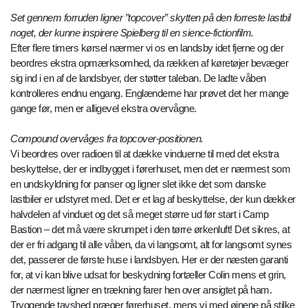
Set gennem forruden ligner ”topcover” skytten på den forreste lastbil
noget, der kunne inspirere Spielberg til en sience-fictionfilm.
Efter flere timers kørsel nærmer vi os en landsby idet fjerne og der
beordres ekstra opmærksomhed, da rækken af køretøjer bevæger
sig ind i en af de landsbyer, der støtter taleban. De ladte våben
kontrolleres endnu engang. Englænderne har prøvet det her mange
gange før, men er alligevel ekstra overvågne.
Compound overvåges fra topcover-positionen.
Vi beordres over radioen til at dække vinduerne til med det ekstra
beskyttelse, der er indbygget i førerhuset, men det er nærmest som
en undskyldning for panser og ligner slet ikke det som danske
lastbiler er udstyret med. Det er et lag af beskyttelse, der kun dækker
halvdelen af vinduet og det så meget større ud før start i Camp
Bastion – det må være skrumpet i den tørre ørkenluft! Det sikres, at
der er fri adgang til alle våben, da vi langsomt, alt for langsomt synes
det, passerer de første huse i landsbyen. Her er der næsten garanti
for, at vi kan blive udsat for beskydning fortæller Colin mens et grin,
der nærmest ligner en trækning farer hen over ansigtet på ham.
Tryggende tavshed præger førerhuset, mens vi med øjnene på stilke