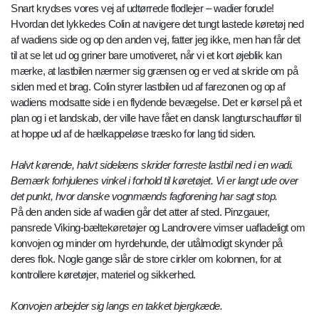
Snart krydses vores vej af udtørrede flodlejer – wadier forude!
Hvordan det lykkedes Colin at navigere det tungt lastede køretøj ned
af wadiens side og op den anden vej, fatter jeg ikke, men han får det
til at se let ud og griner bare umotiveret, når vi et kort øjeblik kan
mærke, at lastbilen nærmer sig grænsen og er ved at skride om på
siden med et brag. Colin styrer lastbilen ud af farezonen og op af
wadiens modsatte side i en flydende bevægelse. Det er kørsel på et
plan og i et landskab, der ville have fået en dansk langturschauffør til
at hoppe ud af de hælkappeløse træsko for lang tid siden.
Halvt kørende, halvt sidelæns skrider forreste lastbil ned i en wadi.
Bemærk forhjulenes vinkel i forhold til køretøjet. Vi er langt ude over
det punkt, hvor danske vognmænds fagforening har sagt stop.
På den anden side af wadien går det atter af sted. Pinzgauer,
pansrede Viking-bæltekøretøjer og Landrovere vimser uafladeligt om
konvojen og minder om hyrdehunde, der utålmodigt skynder på
deres flok. Nogle gange slår de store cirkler om kolonnen, for at
kontrollere køretøjer, materiel og sikkerhed.
Konvojen arbejder sig langs en takket bjergkæde.