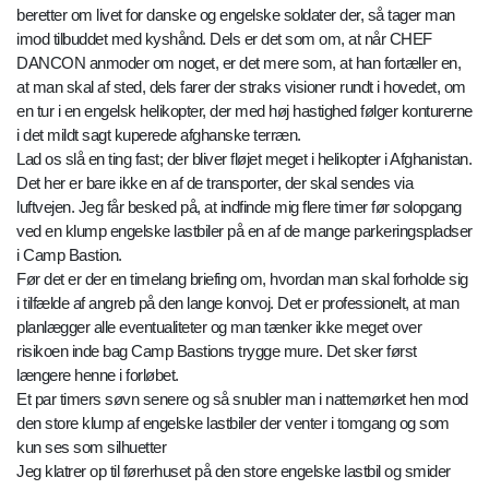
beretter om livet for danske og engelske soldater der, så tager man
imod tilbuddet med kyshånd. Dels er det som om, at når CHEF
DANCON anmoder om noget, er det mere som, at han fortæller en,
at man skal af sted, dels farer der straks visioner rundt i hovedet, om
en tur i en engelsk helikopter, der med høj hastighed følger konturerne
i det mildt sagt kuperede afghanske terræn.
Lad os slå en ting fast; der bliver fløjet meget i helikopter i Afghanistan.
Det her er bare ikke en af de transporter, der skal sendes via
luftvejen. Jeg får besked på, at indfinde mig flere timer før solopgang
ved en klump engelske lastbiler på en af de mange parkeringspladser
i Camp Bastion.
Før det er der en timelang briefing om, hvordan man skal forholde sig
i tilfælde af angreb på den lange konvoj. Det er professionelt, at man
planlægger alle eventualiteter og man tænker ikke meget over
risikoen inde bag Camp Bastions trygge mure. Det sker først
længere henne i forløbet.
Et par timers søvn senere og så snubler man i nattemørket hen mod
den store klump af engelske lastbiler der venter i tomgang og som
kun ses som silhuetter
Jeg klatrer op til førerhuset på den store engelske lastbil og smider