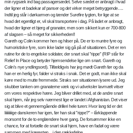
min rygsæk ind bag passagersædet. Selve sædet er anbragt i hvad
der ligner et badekar af panser og det virker meget betryggende….
Indtil jeg står i dørkarmen og tænder Surefire lygten, for lige at se
hvad det egentligt er, vil skal transportere i dag. På ladet er anbragt,
hvad der ligner et bjerg af granater, men som sikkert kun er 700-800
af slagsen – så meget for sikkerheden!!
Gareth og Colin kommer hen og hilser på. De er to muntre fyre og
humoristiske fyre, som ikke lader sig gå på af situationen. Det er ren
rutine for de to engelske soldater, der snart skal ”rippe” (RIP står for
Relief In Place og betyder hjemsendelse lige om snart. Gareth og
Colin’s nye yndlingsord). Tilfældigvis har jeg mødt Gareth før og da
han er en herlig fyr, falder vi straks i snak. Det er godt, man ikke skal
køre med to mutte fremmede. Straks ser situationen lysere ud. Jeg
skubber tanken om granaterne væk og vi udveksler lavmælt vitser
om vores respektive hære. Jeg bliver drillet med, at de andre snart
skal hjem, når jeg selv nærmest lige er landet i Afghanistan. Det viser
sig at blive et gennemgående drilleri hele turen: Hvor lang tid er det
liiiiiiiiige danskeren har igen, før han skal ”rippe?” – lårklappende
morsomt for de to englændere hver gang. De forsømmer ikke en
chance, for at fortælle de snart skal hjem, have en fadøl og være
sammen med kæresten…i den rækkefølge.