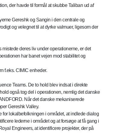
n, der havde til formål at skubbe Taliban ud af
erne Gereshk og Sangin i den centrale og
odigt og velegnet til at dyrke valmuer, ligesom der
 mistede deres liv under operationerne, er det
operationen har banet vejen mod stabilitet og
m f.eks. CIMIC enheder.
ence Teams. De to hold blev indsat i direkte
hold også tog del i operationen, nemlig det danske
e SANDFORD. Når det danske mekaniserede
pper Gereshk Valley.
or lokalbefolkningen i området, at indlede dialog
ificere lederne i området og at forsøge at få gang i
yal Engineers, at identificere projekter, der på