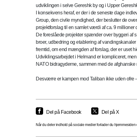
udviklingen i selve Gereshk by og i Upper Gereshk
I konsekvens heraf, er der i de seneste dage indl
Group, den civile myndighed, der beslutter de ove
projektforslag til en samlet værdi af ca. 9 millioner 
De foreslåede projekter spænder over byggeri af sko
broer, udbedring og etablering af vandingskanaler
fremtid, om end mængden af forslag, der er uset hid
Udviklingsarbejdet i Helmand er kompliceret, men de
NATO bidragyderne, sammen med de afghanske my
Desværre er kampen mod Taliban ikke uden ofre 
Del på Facebook
Del på X
Når du deler indhold på sociale medier forlader du hjemmesiden og