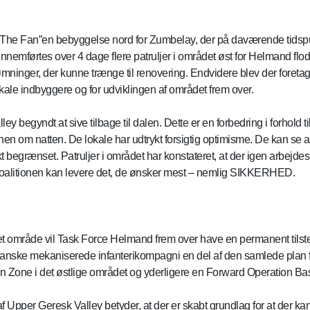
i ”The Fan”en bebyggelse nord for Zumbelay, der på daværende tidsp
nnemførtes over 4 dage flere patruljer i området øst for Helmand fl
ømninger, der kunne trænge til renovering. Endvidere blev der foretag
kale indbyggere og for udviklingen af området frem over.
ey begyndt at sive tilbage til dalen. Dette er en forbedring i forhold 
n om natten. De lokale har udtrykt forsigtig optimisme. De kan se at 
t begrænset. Patruljer i området har konstateret, at der igen arbejdes 
at koalitionen kan levere det, de ønsker mest – nemlig SIKKERHED.
ret område vil Task Force Helmand frem over have en permanent tils
t danske mekaniserede infanterikompagni en del af den samlede plan
 Zone i det østlige området og yderligere en Forward Operation Bas
af Upper Geresk Valley betyder, at der er skabt grundlag for at der ka