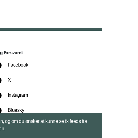
lg Forsvaret
Facebook
X
Instagram
Bluesky
sen, og om du ønsker at kunne se fx feeds fra
LinkedIn
en.