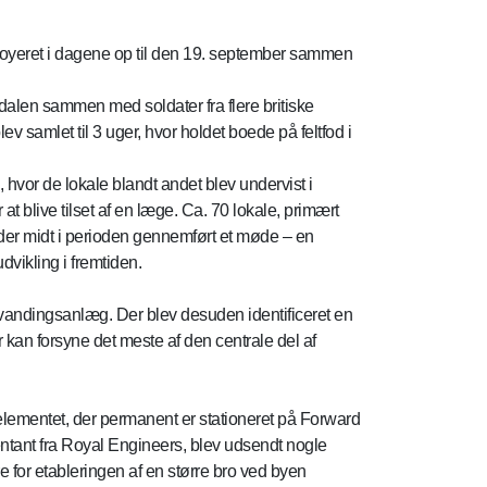
ployeret i dagene op til den 19. september sammen
 dalen sammen med soldater fra flere britiske
v samlet til 3 uger, hvor holdet boede på feltfod i
, hvor de lokale blandt andet blev undervist i
at blive tilset af en læge. Ca. 70 lokale, primært
ev der midt i perioden gennemført et møde – en
dvikling i fremtiden.
 og vandingsanlæg. Der blev desuden identificeret en
kan forsyne det meste af den centrale del af
lementet, der permanent er stationeret på Forward
ntant fra Royal Engineers, blev udsendt nogle
e for etableringen af en større bro ved byen