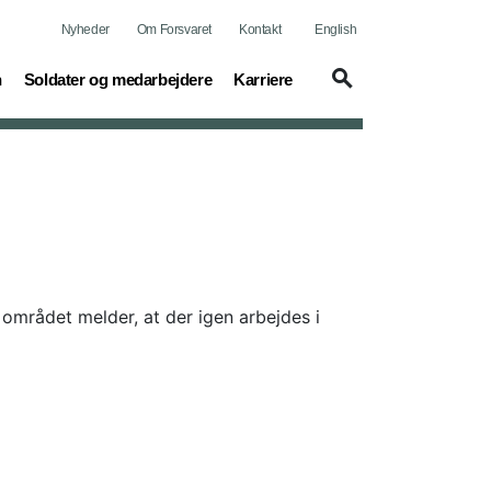
Nyheder
Om Forsvaret
Kontakt
English
(current)
(current)
n
Soldater og medarbejdere
Karriere
 området melder, at der igen arbejdes i