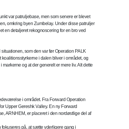
unkt var patruljebase, men som senere er blevet
oden, omkring byen Zumbelay. Under disse patruljer
et en detaljeret rekognoscering for en bro ved
til situationen, som den var før Operation PALK
koalitionsstyrkerne i dalen bliver i området, og
i markerne og at der generelt er mere liv. Alt dette
tedeværelse i området. Fra Forward Operation
 for Upper Gereshk Valley. En ny Forward
e, ARNHEM, er placeret i den nordøstlige del af
n fokuseres på, at sætte yderligere gang i