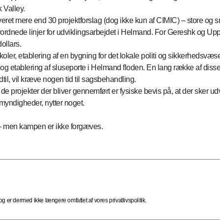
 Valley.
everet mere end 30 projektforslag (dog ikke kun af CIMIC) – store o
rordnede linjer for udviklingsarbejdet i Helmand. For Gereshk og Upp
dollars.
ler, etablering af en bygning for det lokale politi og sikkerhedsvæse
 og etablering af sluseporte i Helmand floden. En lang række af diss
til, vil kræve nogen tid til sagsbehandling.
 projekter der bliver gennemført er fysiske bevis på, at der sker udvi
ndigheder, nytter noget.
– men kampen er ikke forgæves.
 er dermed ikke længere omfattet af vores privatlivspolitik.