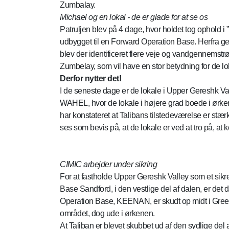
Zumbalay.
Michael og en lokal - de er glade for at se os
Patruljen blev på 4 dage, hvor holdet tog ophold 
udbygget til en Forward Operation Base. Herfra ge
blev der identificeret flere veje og vandgennemstr
Zumbelay, som vil have en stor betydning for de lo
Derfor nytter det!
I de seneste dage er de lokale i Upper Gereshk Vall
WAHEL, hvor de lokale i højere grad boede i ørkene
har konstateret at Talibans tilstedeværelse er stærk
ses som bevis på, at de lokale er ved at tro på, 
CIMIC arbejder under sikring
For at fastholde Upper Gereshk Valley som et sik
Base Sandford, i den vestlige del af dalen, er de
Operation Base, KEENAN, er skudt op midt i Green
området, dog ude i ørkenen.
At Taliban er blevet skubbet ud af den sydlige del 