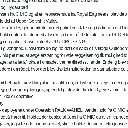
en i området og forbedre leveforholdene for de lokale.
b og Hydarabad
rsten fra CIMIC og af en repræsentant fra Royal Engineers, blev de
ale del af Upper Gereshk Valley.
esk Valley gennemførte holdet patruljer i dalen og i ørkenen øst for
old i dalen, for dermed at være tættere på de lokale i området. Det ble
 i en patruljebase, kaldet ZULU CROSSING.
llig varighed. Endvidere deltog holdet i en såkaldt ”Village Outreach”
v hjulpet med at søge erstatning for ødelæggelser, og fik mulighed for 
get antallet af lokale i området, var ret tilfredsstillende. Endelig bl
edere i området, hvor der blev drøftet muligheder for samarbejde og u
rt behov for udvikling af infrastrukturen, det vil sige af veje, broer
egge bør genopbygges, og endelig blev der fundet 3 generatorer, der 
ikke er operative.
ay
v deployeret under Operation PALK WAHEL, var det hold fra CIMIC e
så hører til. Holdet, der bestod af Jens fra CIMIC og af en repræse
opgaver, jeg allerede har beskrevet, skulle holdet desuden rekognoscer