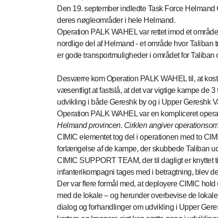
Den 19. september indledte Task Force Helmand Ope
deres nøgleområder i hele Helmand.
Operation PALK WAHEL var rettet imod et område 
nordlige del af Helmand - et område hvor Taliban tr
er gode transportmuligheder i området for Taliban 
Desværre kom Operation PALK WAHEL til, at koste 3
væsentligt at fastslå, at det var vigtige kampe de 3
udvikling i både Gereshk by og i Upper Gereshk Va
Operation PALK WAHEL var en kompliceret operat
Helmand provincen. Cirklen angiver operationsom
CIMIC elementet tog del i operationen med to CIMI
forlængelse af de kampe, der skubbede Taliban ud 
CIMIC SUPPORT TEAM, der til dagligt er knytte
infanterikompagni tages med i betragtning, blev de
Der var flere formål med, at deployere CIMIC hold
med de lokale – og herunder overbevise de lokale om 
dialog og forhandlinger om udvikling i Upper Geres