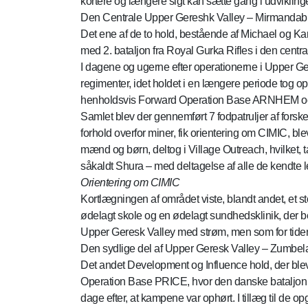
kortere og længere sigt kan sætte gang i udvikling
Den Centrale Upper Gereshk Valley – Mirmanda
Det ene af de to hold, bestående af Michael og Ka
med 2. bataljon fra Royal Gurka Rifles i den centr
I dagene og ugerne efter operationerne i Upper Ger
regimenter, idet holdet i en længere periode tog oph
henholdsvis Forward Operation Base ARNHEM og
Samlet blev der gennemført 7 fodpatruljer af forske
forhold overfor miner, fik orientering om CIMIC, ble
mænd og børn, deltog i Village Outreach, hvilket, ta
såkaldt Shura – med deltagelse af alle de kendte l
Orientering om CIMIC
Kortlægningen af området viste, blandt andet, et sto
ødelagt skole og en ødelagt sundhedsklinik, der b
Upper Geresk Valley med strøm, men som for tiden 
Den sydlige del af Upper Geresk Valley – Zumbel
Det andet Development og Influence hold, der ble
Operation Base PRICE, hvor den danske bataljon og
dage efter, at kampene var ophørt. I tillæg til de 