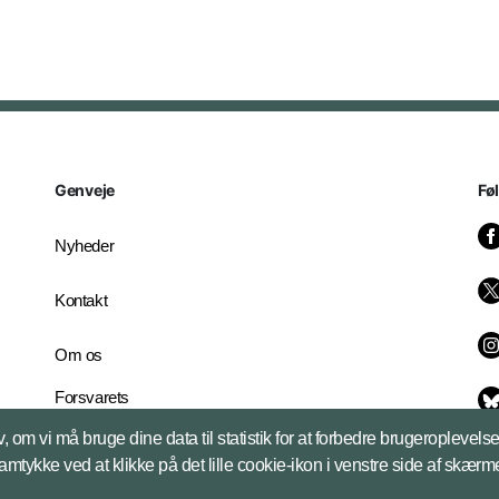
Genveje
Fø
Nyheder
Kontakt
Om os
Forsvarets
Whistleblowerordning
, om vi må bruge dine data til statistik for at forbedre brugeroplevel
English Edition
samtykke ved at klikke på det lille cookie-ikon i venstre side af skærm