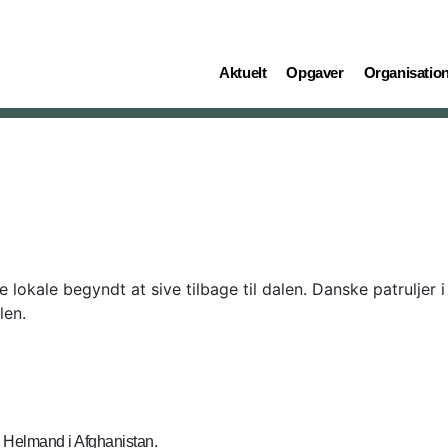
(current)
(current)
(current)
Aktuelt
Opgaver
Organisatio
okale begyndt at sive tilbage til dalen. Danske patruljer i
len.
e Helmand i Afghanistan.