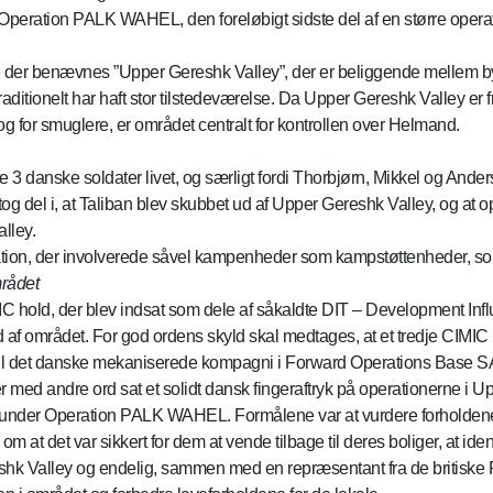
ration PALK WAHEL, den foreløbigt sidste del af en større operatio
der benævnes ”Upper Gereshk Valley”, der er beliggende mellem by
aditionelt har haft stor tilstedeværelse. Da Upper Gereshk Valley er fr
og for smuglere, er området centralt for kontrollen over Helmand.
 danske soldater livet, og særligt fordi Thorbjørn, Mikkel og Anders
 tog del i, at Taliban blev skubbet ud af Upper Gereshk Valley, og at 
lley.
ion, der involverede såvel kampenheder som kampstøttenheder, so
rådet
C hold, der blev indsat som dele af såkaldte DIT – Development Influ
af området. For god ordens skyld skal medtages, at et tredje CIMIC 
t til det danske mekaniserede kompagni i Forward Operations Bas
r med andre ord sat et solidt dansk fingeraftryk på operationerne i U
 under Operation PALK WAHEL. Formålene var at vurdere forholdene f
at det var sikkert for dem at vende tilbage til deres boliger, at ident
hk Valley og endelig, sammen med en repræsentant fra de britiske Ro