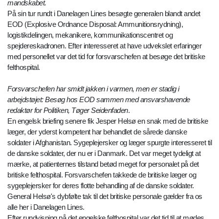
mandskabet.
På sin tur rundt i Danelagen Lines besøgte generalen blandt andet
EOD (Explosive Ordnance Disposal: Ammunitionsrydning),
logistikdelingen, mekanikere, kommunikationscentret og
spejdereskadronen. Efter interesseret at have udvekslet erfaringer
med personellet var det tid for forsvarschefen at besøge det britiske
felthospital.
Forsvarschefen har smidt jakken i varmen, men er stadig i
arbejdstøjet: Besøg hos EOD sammen med ansvarshavende
redaktør for Politiken, Tøger Seidenfaden
.
En engelsk briefing senere fik Jesper Helsø en snak med de britiske
læger, der yderst kompetent har behandlet de sårede danske
soldater i Afghanistan. Sygeplejersker og læger spurgte interesseret til
de danske soldater, der nu er i Danmark. Det var meget tydeligt at
mærke, at patienternes tilstand betød meget for personalet på det
britiske felthospital. Forsvarschefen takkede de britiske læger og
sygeplejersker for deres flotte behandling af de danske soldater.
General Helsø's dybfølte tak til det britiske personale gælder fra os
alle her i Danelagen Lines.
Efter rundvisning på det engelske felthospital var det tid til at mødes