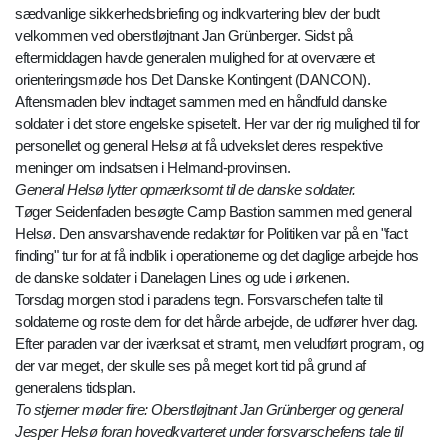
sædvanlige sikkerhedsbriefing og indkvartering blev der budt
velkommen ved oberstløjtnant Jan Grünberger. Sidst på
eftermiddagen havde generalen mulighed for at overvære et
orienteringsmøde hos Det Danske Kontingent (DANCON).
Aftensmaden blev indtaget sammen med en håndfuld danske
soldater i det store engelske spisetelt. Her var der rig mulighed til for
personellet og general Helsø at få udvekslet deres respektive
meninger om indsatsen i Helmand-provinsen.
General Helsø lytter opmærksomt til de danske soldater.
Tøger Seidenfaden besøgte Camp Bastion sammen med general
Helsø. Den ansvarshavende redaktør for Politiken var på en "fact
finding" tur for at få indblik i operationerne og det daglige arbejde hos
de danske soldater i Danelagen Lines og ude i ørkenen.
Torsdag morgen stod i paradens tegn. Forsvarschefen talte til
soldaterne og roste dem for det hårde arbejde, de udfører hver dag.
Efter paraden var der iværksat et stramt, men veludført program, og
der var meget, der skulle ses på meget kort tid på grund af
generalens tidsplan.
To stjerner møder fire: Oberstløjtnant Jan Grünberger og general
Jesper Helsø foran hovedkvarteret under forsvarschefens tale til